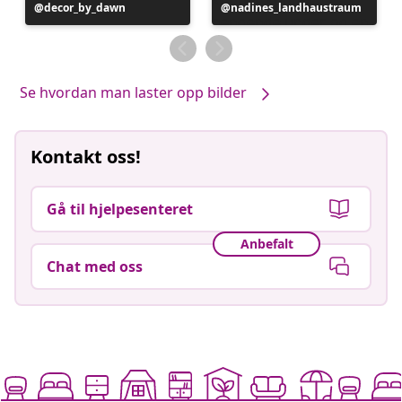
Innlegg
decor_by_dawn
Innlegg
nadines_landhaustraum
publisert
publisert
av
av
Se hvordan man laster opp bilder
Kontakt oss!
Gå til hjelpesenteret
Anbefalt
Chat med oss