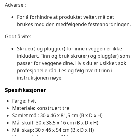
Advarsel:
For å forhindre at produktet velter, må det
brukes med den medfølgende festeanordningen.
Godt å vite:
Skrue(r) og plugg(er) for inne i veggen er ikke
inkludert. Finn og bruk skru(er) og plugg(er) som
passer for veggene dine. Hvis du er usikker, søk
profesjonelle råd. Les og følg hvert trinn i
instruksjonen nøye.
Spesifikasjoner
Farge: hvit
Materiale: konstruert tre
Samlet mål: 30 x 46 x 81,5 cm (B x D x H)
Mål skuff: 30 x 38,5 x 16 cm (B x D x H)
Mål skap: 30 x 46 x 54 cm (B x D x H)