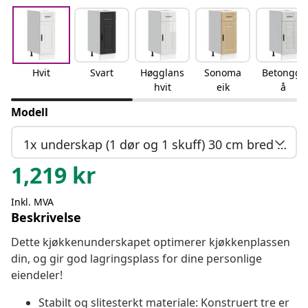
Hvit
Svart
Høgglans
Sonoma
Betonggr
hvit
eik
å
Modell
1x underskap (1 dør og 1 skuff) 30 cm bred 81,5 cm høy
1,219
kr
Inkl. MVA
Beskrivelse
Dette kjøkkenunderskapet optimerer kjøkkenplassen
din, og gir god lagringsplass for dine personlige
eiendeler!
Stabilt og slitesterkt materiale: Konstruert tre er