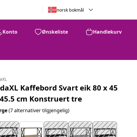
norsk bokmål
Konto
Ønskeliste
Handlekurv
daXL
idaXL Kaffebord Svart eik 80 x 45
 45.5 cm Konstruert tre
rge
(7 alternativer tilgjengelig)