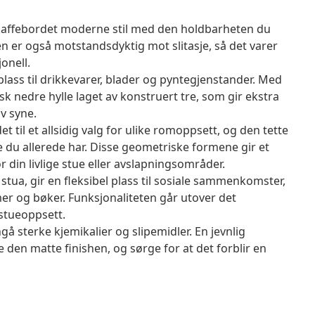
 kaffebordet moderne stil med den holdbarheten du
men er også motstandsdyktig mot slitasje, så det varer
onell.
ass til drikkevarer, blader og pyntegjenstander. Med
 nedre hylle laget av konstruert tre, som gir ekstra
v syne.
til et allsidig valg for ulike romoppsett, og den tette
du allerede har. Disse geometriske formene gir et
 din livlige stue eller avslapningsområder.
stua, gir en fleksibel plass til sosiale sammenkomster,
mer og bøker. Funksjonaliteten går utover det
 stueoppsett.
å sterke kjemikalier og slipemidler. En jevnlig
 den matte finishen, og sørge for at det forblir en