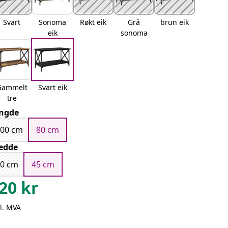
Svart
Sonoma
Røkt eik
Grå
brun eik
eik
sonoma
Gammelt
Svart eik
tre
ngde
100 cm
80 cm
edde
50 cm
45 cm
20
kr
l. MVA