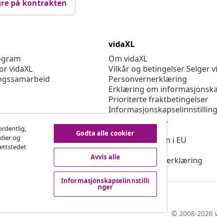
re på kontrakten
vidaXL
rogram
Om vidaXL
or vidaXL
Vilkår og betingelser Selger v
ngssamarbeid
Personvernerklæring
Erklæring om informasjonska
Prioriterte fraktbetingelser
Informasjonskapselinnstillin
Jobbe for vidaXL
ordentlig,
Sikkerhet
Godta alle cookier
edier og
Ansvarlig person i EU
nettstedet
Politikken EPR
Avvis alle
Tilgjengelighetserklæring
Informasjonskapselinnstilli
nger
© 2008-2026 v