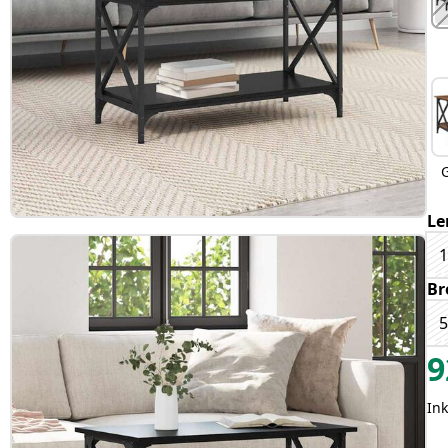
Le
Br
9
Ink