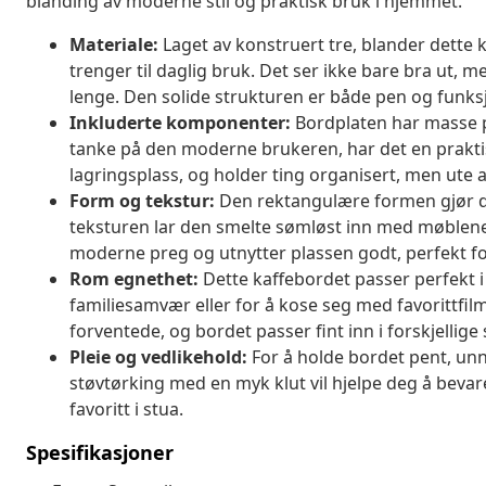
blanding av moderne stil og praktisk bruk i hjemmet.
Materiale:
Laget av konstruert tre, blander dette
trenger til daglig bruk. Det ser ikke bare bra ut, 
lenge. Den solide strukturen er både pen og funksj
Inkluderte komponenter:
Bordplaten har masse pl
tanke på den moderne brukeren, har det en praktisk
lagringsplass, og holder ting organisert, men ute a
Form og tekstur:
Den rektangulære formen gjør det 
teksturen lar den smelte sømløst inn med møblene 
moderne preg og utnytter plassen godt, perfekt for
Rom egnethet:
Dette kaffebordet passer perfekt i 
familiesamvær eller for å kose seg med favorittfil
forventede, og bordet passer fint inn i forskjellige
Pleie og vedlikehold:
For å holde bordet pent, unng
støvtørking med en myk klut vil hjelpe deg å bevare
favoritt i stua.
Spesifikasjoner