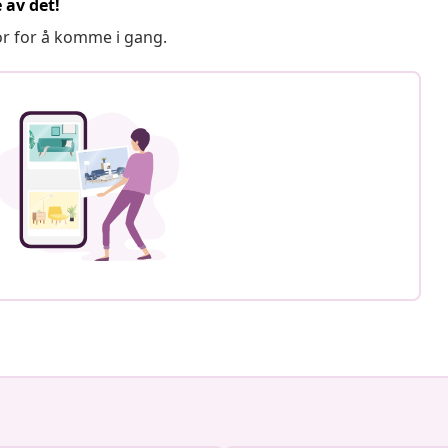
 av det!
or for å komme i gang.