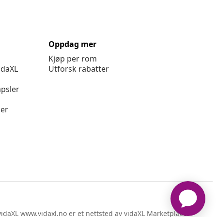
Oppdag mer
Kjøp per rom
idaXL
Utforsk rabatter
psler
ger
idaXL www.vidaxl.no er et nettsted av vidaXL Marketplace