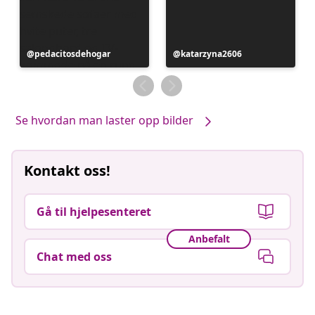
Innlegg
pedacitosdehogar
Innlegg
katarzyna2606
publisert
publisert
av
av
Se hvordan man laster opp bilder
Kontakt oss!
Gå til hjelpesenteret
Anbefalt
Chat med oss