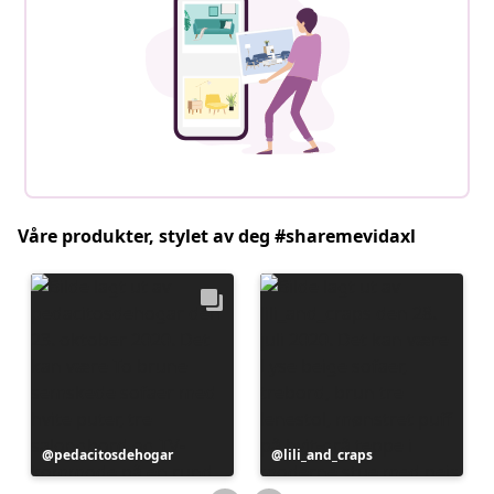
Våre produkter, stylet av deg #sharemevidaxl
Innlegg
pedacitosdehogar
Innlegg
lili_and_craps
publisert
publisert