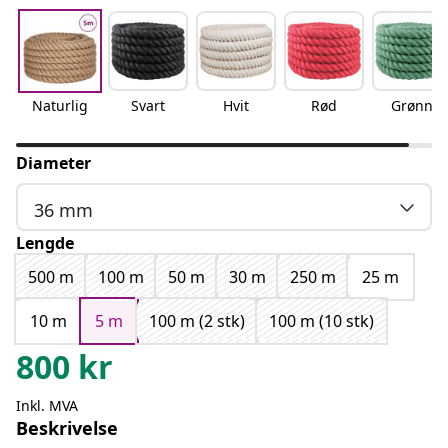
Naturlig
Svart
Hvit
Rød
Grønn
Diameter
36 mm
Lengde
500 m
100 m
50 m
30 m
250 m
25 m
10 m
5 m
100 m (2 stk)
100 m (10 stk)
800
kr
Inkl. MVA
Beskrivelse