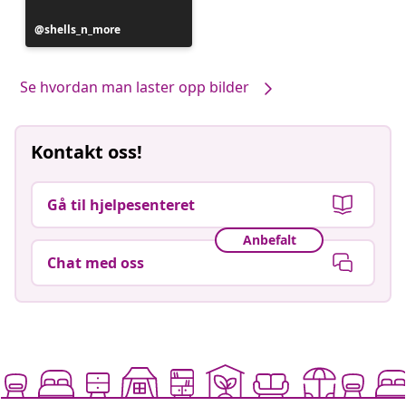
Innlegg
shells_n_more
publisert
av
Se hvordan man laster opp bilder
Kontakt oss!
Gå til hjelpesenteret
Anbefalt
Chat med oss