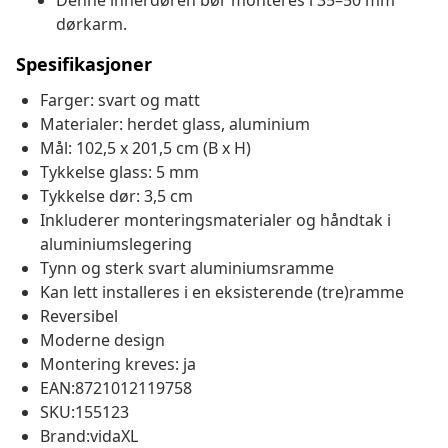
Denne innerdøren bør monteres i 35–50 mm
dørkarm.
Spesifikasjoner
Farger: svart og matt
Materialer: herdet glass, aluminium
Mål: 102,5 x 201,5 cm (B x H)
Tykkelse glass: 5 mm
Tykkelse dør: 3,5 cm
Inkluderer monteringsmaterialer og håndtak i
aluminiumslegering
Tynn og sterk svart aluminiumsramme
Kan lett installeres i en eksisterende (tre)ramme
Reversibel
Moderne design
Montering kreves: ja
EAN:8721012119758
SKU:155123
Brand:vidaXL