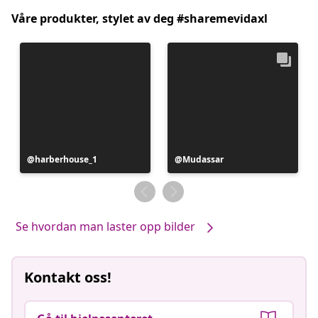
Våre produkter, stylet av deg #sharemevidaxl
Innlegg
harberhouse_1
Innlegg
Mudassar
publisert
publisert
av
av
Se hvordan man laster opp bilder
Kontakt oss!