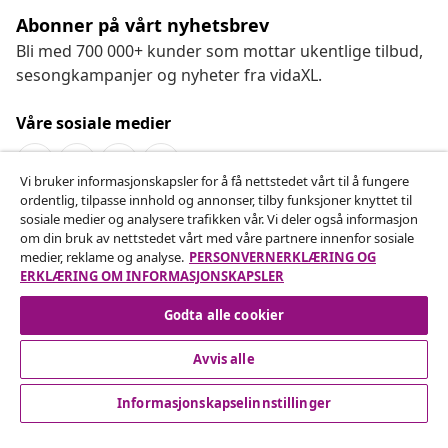
Abonner på vårt nyhetsbrev
Bli med 700 000+ kunder som mottar ukentlige tilbud,
sesongkampanjer og nyheter fra vidaXL.
Våre sosiale medier
Vi bruker informasjonskapsler for å få nettstedet vårt til å fungere
ordentlig, tilpasse innhold og annonser, tilby funksjoner knyttet til
Angre på kontrakten
sosiale medier og analysere trafikken vår. Vi deler også informasjon
om din bruk av nettstedet vårt med våre partnere innenfor sosiale
Send inn en angrerett for bestillingen din.
medier, reklame og analyse.
PERSONVERNERKLÆRING OG
ERKLÆRING OM INFORMASJONSKAPSLER
Angre på kontrakten
Godta alle cookier
Avvis alle
Kundeservice
Informasjonskapselinnstillinger
Bedrift