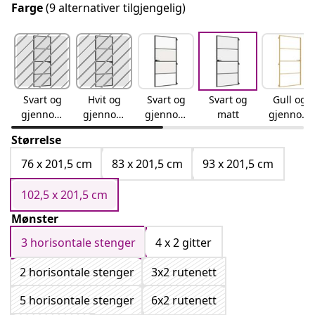
Farge
(9 alternativer tilgjengelig)
Svart og
Hvit og
Svart og
Svart og
Gull og
gjennom
gjennom
gjennom
matt
gjennom
siktig
siktig
siktig og
siktig
Størrelse
matt
76 x 201,5 cm
83 x 201,5 cm
93 x 201,5 cm
102,5 x 201,5 cm
Mønster
3 horisontale stenger
4 x 2 gitter
2 horisontale stenger
3x2 rutenett
5 horisontale stenger
6x2 rutenett