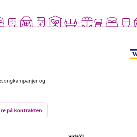
 sesongkampanjer og
re på kontrakten
vidaXL