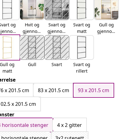
Svart og
Hvit og
Svart og
Svart og
Gull og
gjennom
gjennom
gjennom
matt
gjennom
siktig
siktig
siktig og
siktig
matt
Gull og
Gull
Svart
Svart og
matt
rillert
ørrelse
76 x 201.5 cm
83 x 201.5 cm
93 x 201.5 cm
102.5 x 201.5 cm
nster
3 horisontale stenger
4 x 2 gitter
 horisontale stenger
3x2 rutenett