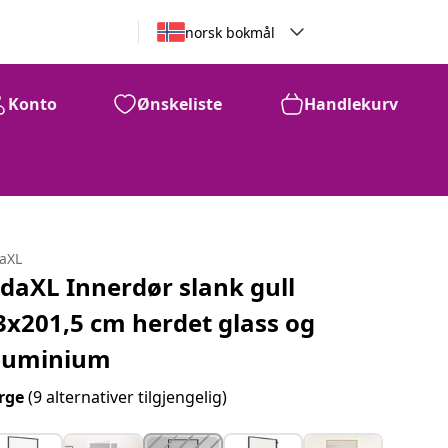
norsk bokmål
Konto
Ønskeliste
Handlekurv
daXL
idaXL Innerdør slank gull
3x201,5 cm herdet glass og
luminium
rge
(9 alternativer tilgjengelig)