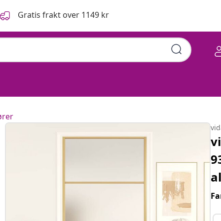
Gratis frakt over 1149 kr
ører
vi
v
9
a
Fa