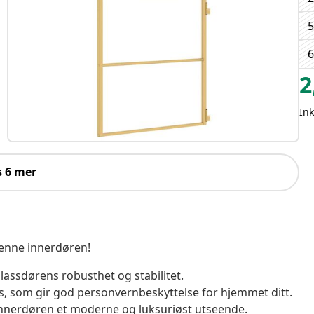
5
6
2
Ink
s 6 mer
denne innerdøren!
ssdørens robusthet og stabilitet.
s, som gir god personvernbeskyttelse for hjemmet ditt.
nnerdøren et moderne og luksuriøst utseende.