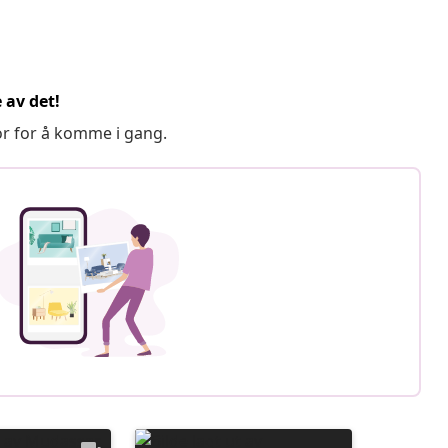
 av det!
or for å komme i gang.