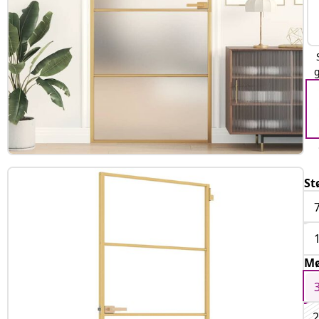
St
Mø
2