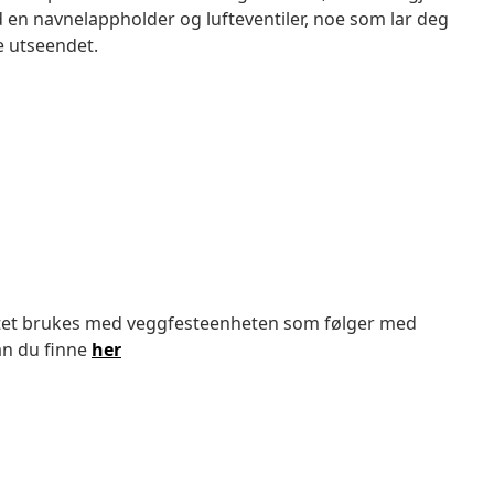
ed en navnelappholder og lufteventiler, noe som lar deg
e utseendet.
uktet brukes med veggfesteenheten som følger med
an du finne
her