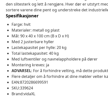
den slitesterk og lett å rengjøre. Hver dør er utstyrt m
sortere varene dine pent og understreke det industriell
Spesifikasjoner
Farge: hvit
Materialer: metall og plast
Mål: 90 x 40 x 100 cm (B x D x H)
Med 2 justerbare hyller
Lastekapasitet per hylle: 20 kg
Total lastekapasitet: 40 kg
Med luftventiler og navnelappholdere på dører
Montering kreves: ja
ADVARSEL
: For å forhindre velting, må dette prod
Flere detaljer om å forhindre at dine møbler velter k
EAN:8720286699591
SKU:339624
Brand:vidaXL