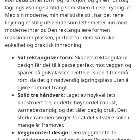
kombinasjon av form og funksjon, og gir en romslig
lagringsløsning samtidig som stuen din ser ryddig ut.
Med sin moderne, minimalistiske stil, har det rene
linjer og et stilig utseende som lett smelter inn med
moderne interiør. Den rektangulære formen
maksimerer plassen, perfekt for dem som liker
enkelhet og praktisk innredning.
Søt rektangulær form:
Skapets rektangulære
design får det til å passe perfekt mot veggen og
sparer på gulvplassen. Dette er supert for små
rom, da det gir nødvendig lagringsplass uten å
gjøre rommet trangt.
Solid tre håndverk:
Laget av høykvalitets
konstruert tre, er dette høybordet robust,
varmebestandig, og det tåler daglig bruk. Den
sterke rammen sørger for at det vil være solid i
mange år framover.
Veggmontert design:
Den veggmonterte