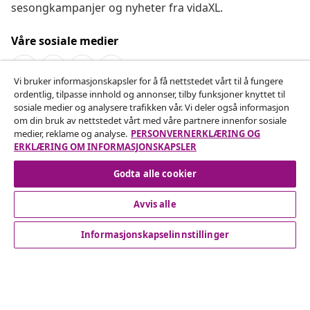
sesongkampanjer og nyheter fra vidaXL.
Våre sosiale medier
Vi bruker informasjonskapsler for å få nettstedet vårt til å fungere
ordentlig, tilpasse innhold og annonser, tilby funksjoner knyttet til
Angre på kontrakten
sosiale medier og analysere trafikken vår. Vi deler også informasjon
om din bruk av nettstedet vårt med våre partnere innenfor sosiale
Send inn en angrerett for bestillingen din.
medier, reklame og analyse.
PERSONVERNERKLÆRING OG
ERKLÆRING OM INFORMASJONSKAPSLER
Angre på kontrakten
Godta alle cookier
Avvis alle
Kundeservice
Informasjonskapselinnstillinger
Bedrift
vidaXL