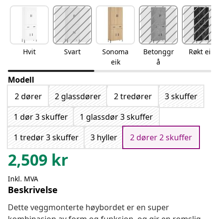
Hvit
Svart
Sonoma
Betonggr
Røkt eik
eik
å
Modell
2 dører
2 glassdører
2 tredører
3 skuffer
1 dør 3 skuffer
1 glassdør 3 skuffer
1 tredør 3 skuffer
3 hyller
2 dører 2 skuffer
2,509
kr
Inkl. MVA
Beskrivelse
Dette veggmonterte høybordet er en super