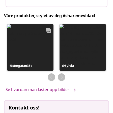
Våre produkter, stylet av deg #sharemevidaxl
Innlegg
storgatan35c
Innlegg
Sylvia
publisert
publisert
av
av
Se hvordan man laster opp bilder
Kontakt oss!