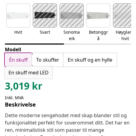
Hvit
Svart
Sonoma
Betonggr
Høyglans
eik
å
hvit
Modell
Én skuff
To skuffer
En skuff og en hylle
En skuff med LED
3,019
kr
Inkl. MVA
Beskrivelse
Dette moderne sengehodet med skap blander stil og
funksjonalitet perfekt for soverommet ditt. Det har en
ren, minimalistisk stil som passer til mange