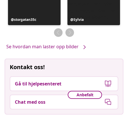
Innlegg
storgatan35c
Innlegg
Sylvia
publisert
publisert
av
av
Se hvordan man laster opp bilder
Kontakt oss!
Gå til hjelpesenteret
Anbefalt
Chat med oss