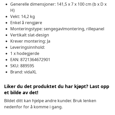
Generelle dimensjoner: 141,5 x 7 x 100 cm (b x D x
H)
Vekt: 14,2 kg
Enkel å rengjøre
Monteringstype: sengegavlmontering, rillepanel
Vertikalt slat-design
Krever montering: Ja
Leveringsinnhold:
1 x hodegjerde
EAN: 8721364672901
SKU: 889595
Brand: vidaXL
Liker du det produktet du har kjøpt? Last opp
et bilde av det!
Bildet ditt kan hjelpe andre kunder. Bruk lenken
nedenfor for å komme i gang.