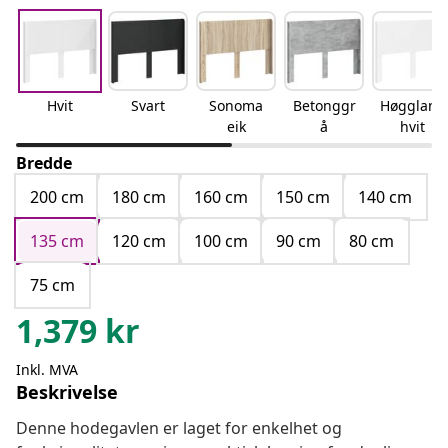
Hvit
Svart
Sonoma
Betonggr
Høgglans
eik
å
hvit
Bredde
200 cm
180 cm
160 cm
150 cm
140 cm
135 cm
120 cm
100 cm
90 cm
80 cm
75 cm
1,379
kr
Inkl. MVA
Beskrivelse
Denne hodegavlen er laget for enkelhet og