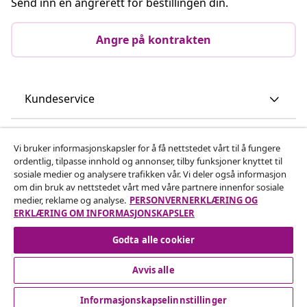
Send inn en angrerett for bestillingen din.
Angre på kontrakten
Kundeservice
Bedrift
Vi bruker informasjonskapsler for å få nettstedet vårt til å fungere
ordentlig, tilpasse innhold og annonser, tilby funksjoner knyttet til
sosiale medier og analysere trafikken vår. Vi deler også informasjon
vidaXL
om din bruk av nettstedet vårt med våre partnere innenfor sosiale
medier, reklame og analyse.
PERSONVERNERKLÆRING OG
ERKLÆRING OM INFORMASJONSKAPSLER
Oppdag mer
Godta alle cookier
Avvis alle
Informasjonskapselinnstillinger