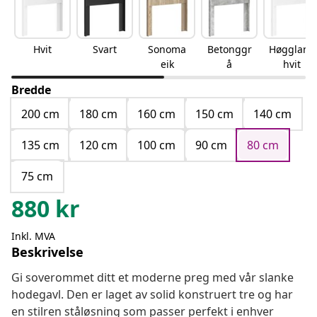
Hvit
Svart
Sonoma
Betonggr
Høgglans
eik
å
hvit
Bredde
200 cm
180 cm
160 cm
150 cm
140 cm
135 cm
120 cm
100 cm
90 cm
80 cm
75 cm
880
kr
Inkl. MVA
Beskrivelse
Gi soverommet ditt et moderne preg med vår slanke
hodegavl. Den er laget av solid konstruert tre og har
en stilren ståløsning som passer perfekt i enhver