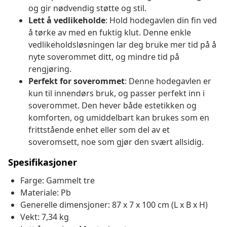
og gir nødvendig støtte og stil.
Lett å vedlikeholde
: Hold hodegavlen din fin ved
å tørke av med en fuktig klut. Denne enkle
vedlikeholdsløsningen lar deg bruke mer tid på å
nyte soverommet ditt, og mindre tid på
rengjøring.
Perfekt for soverommet
: Denne hodegavlen er
kun til innendørs bruk, og passer perfekt inn i
soverommet. Den hever både estetikken og
komforten, og umiddelbart kan brukes som en
frittstående enhet eller som del av et
soveromsett, noe som gjør den svært allsidig.
Spesifikasjoner
Farge: Gammelt tre
Materiale: Pb
Generelle dimensjoner: 87 x 7 x 100 cm (L x B x H)
Vekt: 7,34 kg