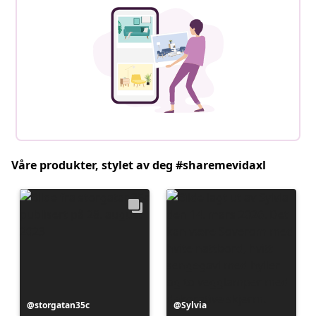
Våre produkter, stylet av deg #sharemevidaxl
Innlegg
storgatan35c
Innlegg
Sylvia