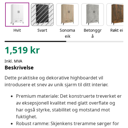
Hvit
Svart
Sonoma
Betonggr
Røkt eik
eik
å
1,519
kr
Inkl. MVA
Beskrivelse
Dette praktiske og dekorative highboardet vil
introdusere et snev av unik sjarm til ditt interiør.
Premium materiale: Det konstruerte treverket er
av eksepsjonell kvalitet med glatt overflate og
har også styrke, stabilitet og motstand mot
fuktighet.
Robust ramme: Skjenkens treramme sørger for