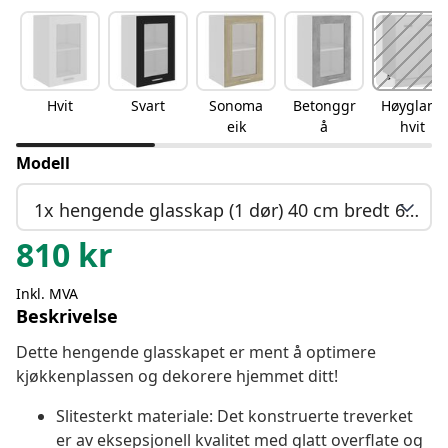
Hvit
Svart
Sonoma
Betonggr
Høyglans
eik
å
hvit
Modell
1x hengende glasskap (1 dør) 40 cm bredt 60 cm høyt
810
kr
Inkl. MVA
Beskrivelse
Dette hengende glasskapet er ment å optimere
kjøkkenplassen og dekorere hjemmet ditt!
Slitesterkt materiale: Det konstruerte treverket
er av eksepsjonell kvalitet med glatt overflate og