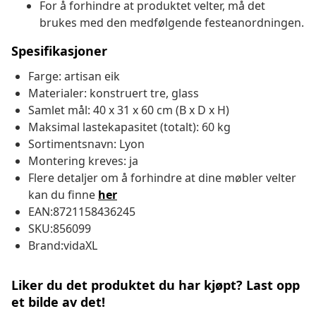
For å forhindre at produktet velter, må det
brukes med den medfølgende festeanordningen.
Spesifikasjoner
Farge: artisan eik
Materialer: konstruert tre, glass
Samlet mål: 40 x 31 x 60 cm (B x D x H)
Maksimal lastekapasitet (totalt): 60 kg
Sortimentsnavn: Lyon
Montering kreves: ja
Flere detaljer om å forhindre at dine møbler velter
kan du finne
her
EAN:8721158436245
SKU:856099
Brand:vidaXL
Liker du det produktet du har kjøpt? Last opp
et bilde av det!