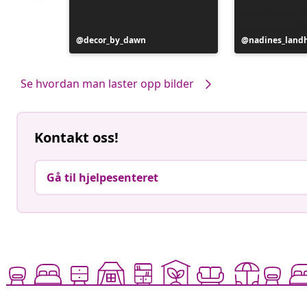
Innlegg
decor_by_dawn
Innlegg
nadines_land
publisert
publisert
av
av
Se hvordan man laster opp bilder
Kontakt oss!
Gå til hjelpesenteret