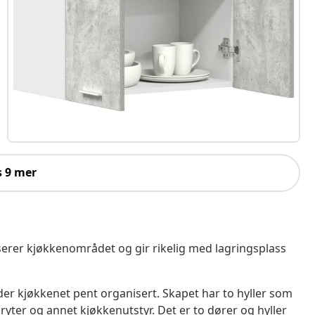
s 9 mer
serer kjøkkenområdet og gir rikelig med lagringsplass
er kjøkkenet pent organisert. Skapet har to hyller som
, gryter og annet kjøkkenutstyr. Det er to dører og hyller