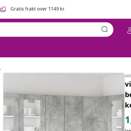
Gratis frakt over 1149 kr
0x31x60 cm konstruert tre
p
vi
v
b
k
1
Ink