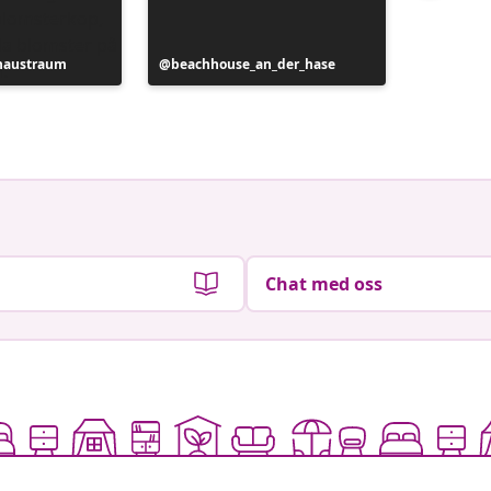
haustraum
Innlegg
beachhouse_an_der_hase
Innlegg
das.klei
publisert
publiser
av
av
Chat med oss