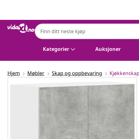
Tidligere
Neste
vidaXL
vidaXL Hengende skap "Lyon" betonggrå 6
Kategorier
Auksjoner
Hjem
Møbler
Skap og oppbevaring
Kjøkkenska