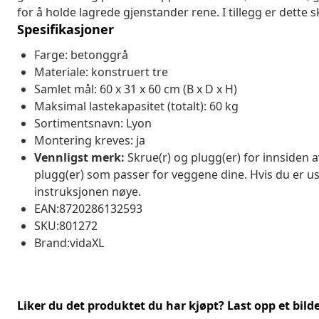
for å holde lagrede gjenstander rene. I tillegg er dette 
Spesifikasjoner
Farge: betonggrå
Materiale: konstruert tre
Samlet mål: 60 x 31 x 60 cm (B x D x H)
Maksimal lastekapasitet (totalt): 60 kg
Sortimentsnavn: Lyon
Montering kreves: ja
Vennligst merk:
Skrue(r) og plugg(er) for innsiden a
plugg(er) som passer for veggene dine. Hvis du er usik
instruksjonen nøye.
EAN:8720286132593
SKU:801272
Brand:vidaXL
Liker du det produktet du har kjøpt? Last opp et bilde