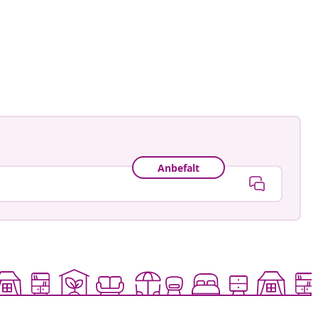
ne.landhaus.im.glueck
t
Anbefalt