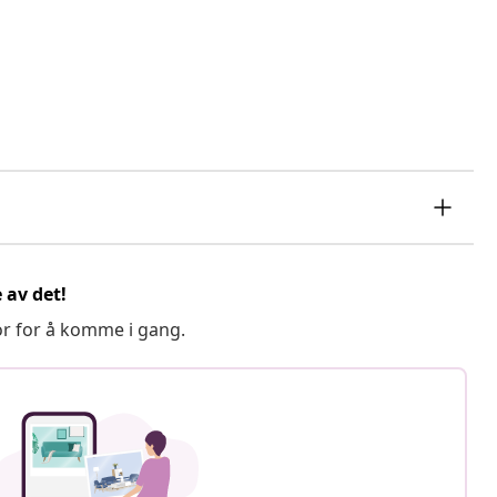
 av det!
or for å komme i gang.