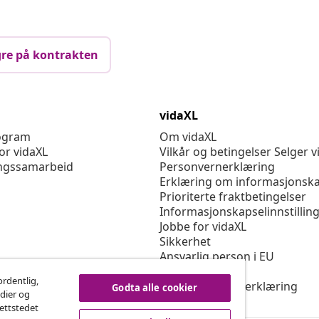
re på kontrakten
vidaXL
rogram
Om vidaXL
or vidaXL
Vilkår og betingelser Selger v
ngssamarbeid
Personvernerklæring
Erklæring om informasjonska
Prioriterte fraktbetingelser
Informasjonskapselinnstillin
Jobbe for vidaXL
Sikkerhet
Ansvarlig person i EU
Politikken EPR
ordentlig,
Tilgjengelighetserklæring
Godta alle cookier
edier og
nettstedet