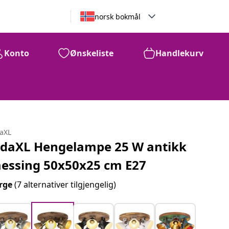
norsk bokmål
Konto
Ønskeliste
Handlekurv
daXL
idaXL Hengelampe 25 W antikk
essing 50x50x25 cm E27
rge
(7 alternativer tilgjengelig)