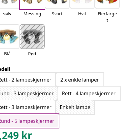
sølv
Messing
Svart
Hvit
Flerfarge
t
Blå
Rød
dell
Rett - 2 lampeskjermer
2 x enkle lamper
und - 3 lampeskjermer
Rett - 4 lampeskjermer
Rett - 3 lampeskjermer
Enkelt lampe
Rund - 5 lampeskjermer
,249
kr