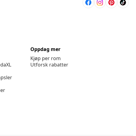
Oppdag mer
Kjøp per rom
idaXL
Utforsk rabatter
psler
ger