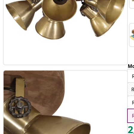
Mo
R
2