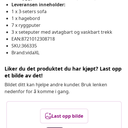
Leveransen inneholder:
1 x 3-seters sofa
1 x hagebord
7 x ryggputer
3 x seteputer med avtagbart og vaskbart trekk
EAN:8721012308718
SKU:366335
Brand:vidaXL
Liker du det produktet du har kjøpt? Last opp
et bilde av det!
Bildet ditt kan hjelpe andre kunder. Bruk lenken
nedenfor for å komme i gang.
Last opp bilde