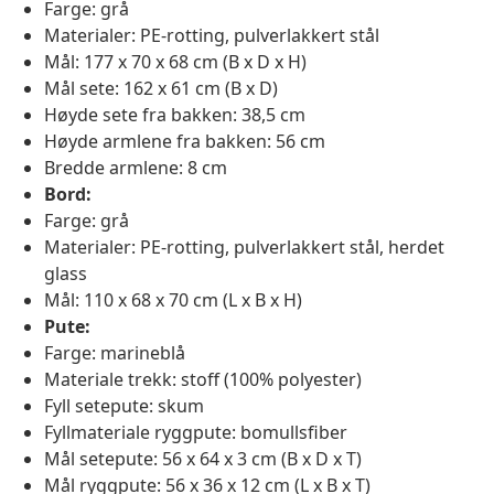
Farge: grå
Materialer: PE-rotting, pulverlakkert stål
Mål: 177 x 70 x 68 cm (B x D x H)
Mål sete: 162 x 61 cm (B x D)
Høyde sete fra bakken: 38,5 cm
Høyde armlene fra bakken: 56 cm
Bredde armlene: 8 cm
Bord:
Farge: grå
Materialer: PE-rotting, pulverlakkert stål, herdet
glass
Mål: 110 x 68 x 70 cm (L x B x H)
Pute:
Farge: marineblå
Materiale trekk: stoff (100% polyester)
Fyll setepute: skum
Fyllmateriale ryggpute: bomullsfiber
Mål setepute: 56 x 64 x 3 cm (B x D x T)
Mål ryggpute: 56 x 36 x 12 cm (L x B x T)