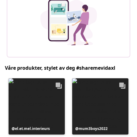
Våre produkter, stylet av deg #sharemevidaxl
Innlegg
el.et.mel.interieurs
Innlegg
mum3boys2022
publisert
publisert