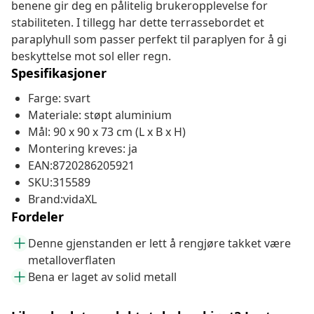
benene gir deg en pålitelig brukeropplevelse for
stabiliteten. I tillegg har dette terrassebordet et
paraplyhull som passer perfekt til paraplyen for å gi
beskyttelse mot sol eller regn.
Spesifikasjoner
Farge: svart
Materiale: støpt aluminium
Mål: 90 x 90 x 73 cm (L x B x H)
Montering kreves: ja
EAN:8720286205921
SKU:315589
Brand:vidaXL
Fordeler
Denne gjenstanden er lett å rengjøre takket være
metalloverflaten
Bena er laget av solid metall