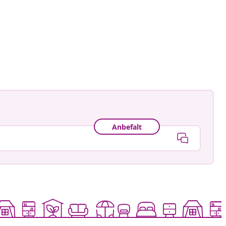
astradgard
t
Anbefalt