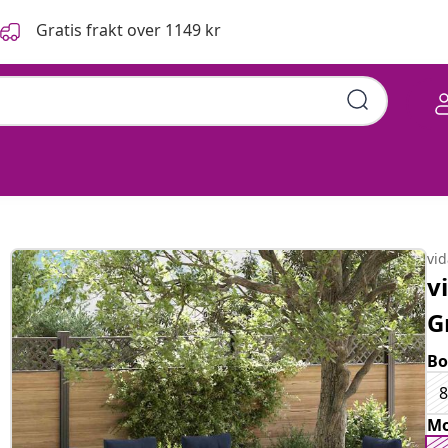
Gratis frakt over 1149 kr
rt Rotting
vi
v
G
Bo
Mo