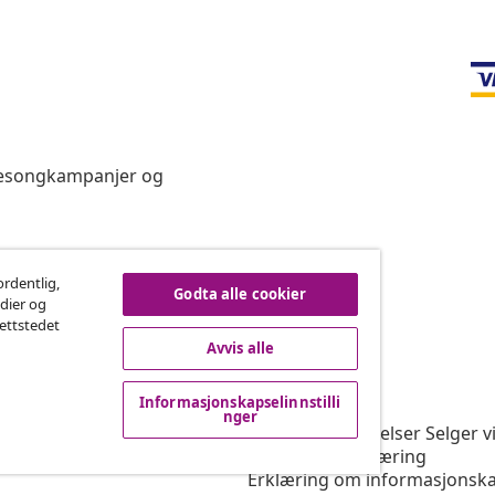
 sesongkampanjer og
re på kontrakten
ordentlig,
Godta alle cookier
edier og
nettstedet
Avvis alle
vidaXL
Informasjonskapselinnstilli
rogram
Om vidaXL
nger
or vidaXL
Vilkår og betingelser Selger v
ngssamarbeid
Personvernerklæring
Erklæring om informasjonska