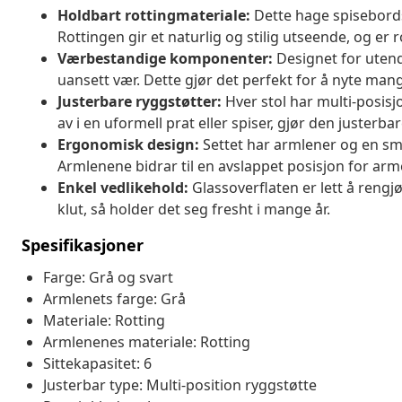
Holdbart rottingmateriale:
Dette hage spisebordse
Rottingen gir et naturlig og stilig utseende, og er r
Værbestandige komponenter:
Designet for uten
uansett vær. Dette gjør det perfekt for å nyte mang
Justerbare ryggstøtter:
Hver stol har multi-posisj
av i en uformell prat eller spiser, gjør den justerb
Ergonomisk design:
Settet har armlener og en sma
Armlenene bidrar til en avslappet posisjon for ar
Enkel vedlikehold:
Glassoverflaten er lett å rengjø
klut, så holder det seg fresht i mange år.
Spesifikasjoner
Farge: Grå og svart
Armlenets farge: Grå
Materiale: Rotting
Armlenenes materiale: Rotting
Sittekapasitet: 6
Justerbar type: Multi-position ryggstøtte