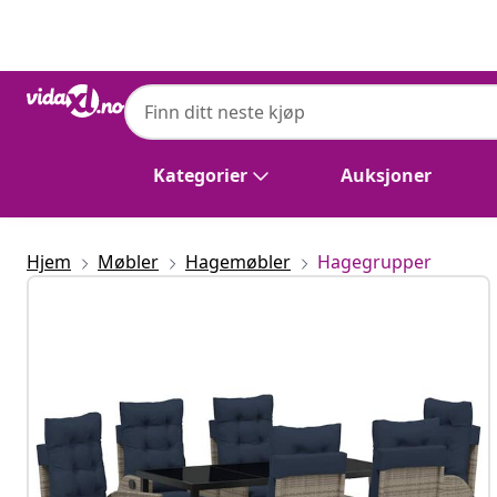
Tidligere
Neste
vidaXL
vidaXL Hage Spisegruppe 7 stk. Grå og sva
Kategorier
Auksjoner
Hjem
Møbler
Hagemøbler
Hagegrupper