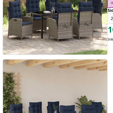
u
Si
2
1
Ink