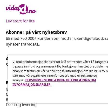
Lev stort for lite
Abonner på vårt nyhetsbrev
Bli med 700 000+ kunder som mottar ukentlige tilbud,
nyheter fra vidaXL.
Angre på kontrakten
Ang
Vi bruker informasjonskapsler for å få nettstedet vårt til å fungere 
Send inn en angrerett for bestillingen din.
tilpasse innhold og annonser, tilby funksjoner knyttet til sosiale m
analysere trafikken vår. Vi deler også informasjon om din bruk av 
vårt med våre partnere innenfor sosiale medier, reklame og
analyse.
PERSONVERNERKLÆRING OG ERKLÆRING OM
Kundeservice
Bedrift
INFORMASJONSKAPSLER
Spor bestillingen din
Tilknyttet p
Min konto
Produksjon f
Betaling
Markedsføri
Frakt og levering