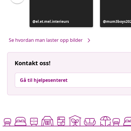
Innlegg
el.et.mel.interieurs
Innlegg
mum3boys20
publisert
publisert
av
av
Se hvordan man laster opp bilder
Kontakt oss!
Gå til hjelpesenteret