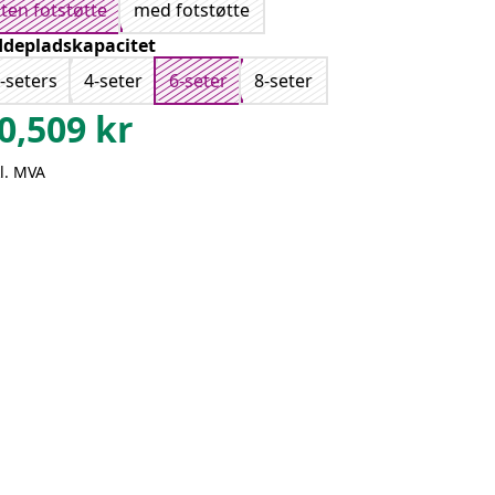
ten fotstøtte
med fotstøtte
ddepladskapacitet
-seters
4-seter
6-seter
8-seter
0,509
kr
l. MVA