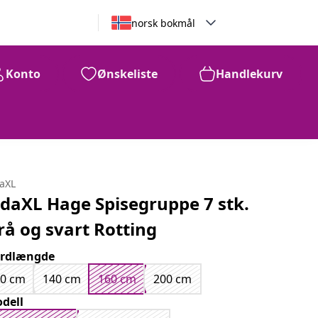
norsk bokmål
Konto
Ønskeliste
Handlekurv
10,509
kr
daXL
idaXL Hage Spisegruppe 7 stk.
rå og svart Rotting
rdlængde
80 cm
140 cm
160 cm
200 cm
dell