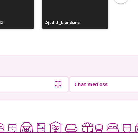
22
Innlegg
judith_brandsma
Innlegg
flickorn
publisert
publiser
av
av
Chat med oss