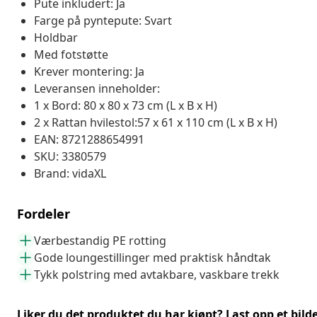
Pute inkludert: Ja
Farge på pyntepute: Svart
Holdbar
Med fotstøtte
Krever montering: Ja
Leveransen inneholder:
1 x Bord: 80 x 80 x 73 cm (L x B x H)
2 x Rattan hvilestol:57 x 61 x 110 cm (L x B x H)
EAN: 8721288654991
SKU: 3380579
Brand: vidaXL
Fordeler
Værbestandig PE rotting
Gode loungestillinger med praktisk håndtak
Tykk polstring med avtakbare, vaskbare trekk
Liker du det produktet du har kjøpt? Last opp et bilde