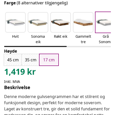
Farge
(8 alternativer tilgjengelig)
Hvit
Sonoma
Røkt eik
Gammelt
Grå
eik
tre
Sonoma
Høyde
45 cm
35 cm
17 cm
1,419
kr
Inkl. MVA
Beskrivelse
Denne moderne gulvsengrammen har et stilrent og
funksjonelt design, perfekt for moderne soverom.
Laget av konstruert tre, gir den et solid fundament for