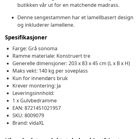
butikken vår ut for en matchende madrass.
Denne sengestammen har et lamellbasert design
og inkluderer lamellene.
Spesifikasjoner
Farge: Grå sonoma
Ramme materiale: Konstruert tre
Generelle dimensjoner: 203 x 83 x 45 cm (L x B x H)
Maks vekt: 140 kg per soveplass
Kun for innendørs bruk
Krever montering: Ja
Leveringsinnhold:
1 x Gulvbedramme
EAN: 8721451021957
SKU: 8009079
Brand: vidaXL