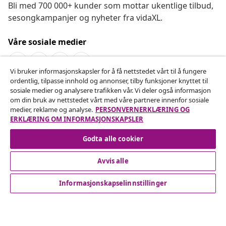
Bli med 700 000+ kunder som mottar ukentlige tilbud,
sesongkampanjer og nyheter fra vidaXL.
Våre sosiale medier
Vi bruker informasjonskapsler for å få nettstedet vårt til å fungere
ordentlig, tilpasse innhold og annonser, tilby funksjoner knyttet til
Angre på kontrakten
sosiale medier og analysere trafikken vår. Vi deler også informasjon
om din bruk av nettstedet vårt med våre partnere innenfor sosiale
Send inn en angrerett for bestillingen din.
medier, reklame og analyse.
PERSONVERNERKLÆRING OG
ERKLÆRING OM INFORMASJONSKAPSLER
Angre på kontrakten
Godta alle cookier
Avvis alle
Kundeservice
Informasjonskapselinnstillinger
Bedrift