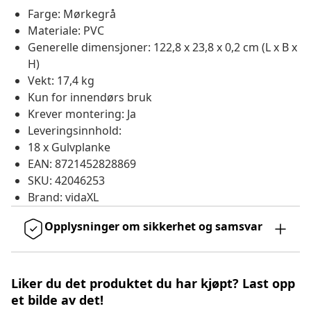
Farge: Mørkegrå
Materiale: PVC
Generelle dimensjoner: 122,8 x 23,8 x 0,2 cm (L x B x
H)
Vekt: 17,4 kg
Kun for innendørs bruk
Krever montering: Ja
Leveringsinnhold:
18 x Gulvplanke
EAN: 8721452828869
SKU: 42046253
Brand: vidaXL
Opplysninger om sikkerhet og samsvar
Liker du det produktet du har kjøpt? Last opp
et bilde av det!