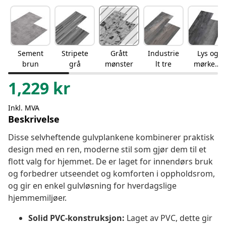
Sement
Stripete
Grått
Industrie
Lys og
brun
grå
mønster
lt tre
mørkegr
å
1,229
kr
Inkl. MVA
Beskrivelse
Disse selvheftende gulvplankene kombinerer praktisk
design med en ren, moderne stil som gjør dem til et
flott valg for hjemmet. De er laget for innendørs bruk
og forbedrer utseendet og komforten i oppholdsrom,
og gir en enkel gulvløsning for hverdagslige
hjemmemiljøer.
Solid PVC-konstruksjon:
Laget av PVC, dette gir