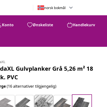
norsk bokmål
Konto
Ønskeliste
Handlekurv
daXL
idaXL Gulvplanker Grå 5,26 m² 18
tk. PVC
rge
(16 alternativer tilgjengelig)