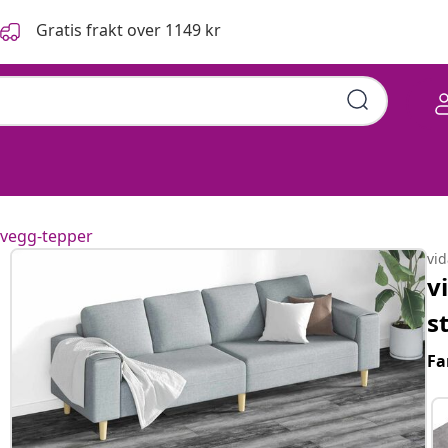
Gratis frakt over 1149 kr
l-vegg-tepper
vi
v
s
Fa