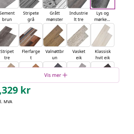
Sement
Stripete
Grått
Industrie
Lys og
brun
grå
mønster
lt tre
mørkegr
å
Stripet
Flerfarge
Valnøttbr
Vasket
Klassisk
tre
t
un
eik
hvit eik
Vis mer
,329
kr
Brun eik
Naturlig
Svart og
Mørke
Mørk grå
alm
hvit
grå
eik
l. MVA
sementg