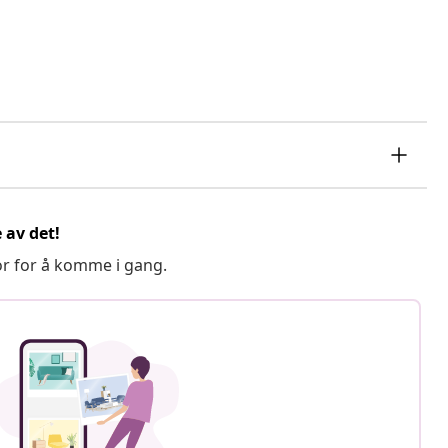
 av det!
or for å komme i gang.