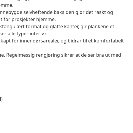
jemme.
nnebygde selvheftende baksiden gjør det raskt og
kt for prosjekter hjemme.
ktangulært format og glatte kanter, gir plankene et
 alle typer interiør.
apt for innendørsarealer, og bidrar til et komfortabelt
ne. Regelmessig rengjøring sikrer at de ser bra ut med
H)