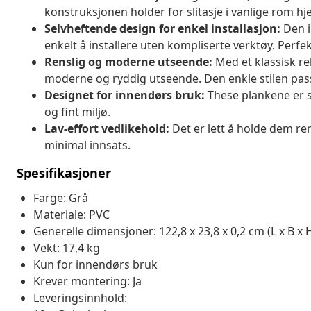
konstruksjonen holder for slitasje i vanlige rom h
Selvheftende design for enkel installasjon:
Den i
enkelt å installere uten kompliserte verktøy. Perfe
Renslig og moderne utseende:
Med et klassisk re
moderne og ryddig utseende. Den enkle stilen passer
Designet for innendørs bruk:
These plankene er sk
og fint miljø.
Lav-effort vedlikehold:
Det er lett å holde dem re
minimal innsats.
Spesifikasjoner
Farge: Grå
Materiale: PVC
Generelle dimensjoner: 122,8 x 23,8 x 0,2 cm (L x B x 
Vekt: 17,4 kg
Kun for innendørs bruk
Krever montering: Ja
Leveringsinnhold: