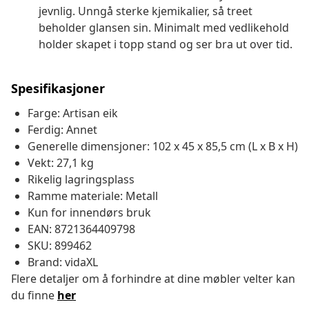
jevnlig. Unngå sterke kjemikalier, så treet
beholder glansen sin. Minimalt med vedlikehold
holder skapet i topp stand og ser bra ut over tid.
Spesifikasjoner
Farge: Artisan eik
Ferdig: Annet
Generelle dimensjoner: 102 x 45 x 85,5 cm (L x B x H)
Vekt: 27,1 kg
Rikelig lagringsplass
Ramme materiale: Metall
Kun for innendørs bruk
EAN: 8721364409798
SKU: 899462
Brand: vidaXL
Flere detaljer om å forhindre at dine møbler velter kan
du finne
her