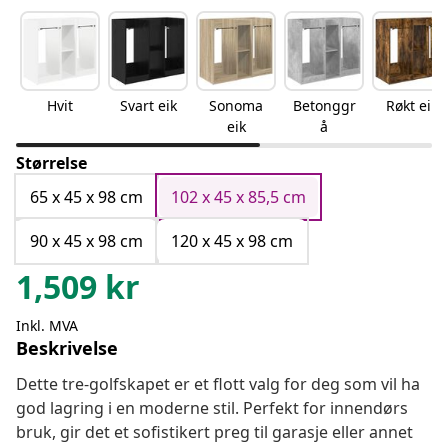
Hvit
Svart eik
Sonoma
Betonggr
Røkt eik
eik
å
Størrelse
65 x 45 x 98 cm
102 x 45 x 85,5 cm
90 x 45 x 98 cm
120 x 45 x 98 cm
1,509
kr
Inkl. MVA
Beskrivelse
Dette tre-golfskapet er et flott valg for deg som vil ha
god lagring i en moderne stil. Perfekt for innendørs
bruk, gir det et sofistikert preg til garasje eller annet