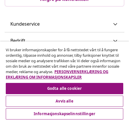
Kundeservice
Bedrift
Vi bruker informasjonskapsler for å få nettstedet vårt til å fungere
ordentlig, tilpasse innhold og annonser, tilby funksjoner knyttet til
vidaXL
sosiale medier og analysere trafikken vår. Vi deler også informasjon
om din bruk av nettstedet vårt med våre partnere innenfor sosiale
medier, reklame og analyse.
PERSONVERNERKLÆRING OG
Oppdag mer
ERKLÆRING OM INFORMASJONSKAPSLER
Godta alle cookier
Avvis alle
Informasjonskapselinnstillinger
© 2008-2026 vidaXL www.vidaxl.no er et nettsted av vidaXL
Marketplace International B.V.