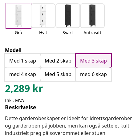
Grå
Hvit
Svart
Antrasitt
Modell
Med 1 skap
Med 2 skap
Med 3 skap
med 4 skap
Med 5 skap
med 6 skap
2,289
kr
Inkl. MVA
Beskrivelse
Dette garderobeskapet er ideelt for idrettsgarderober
og garderoben på jobben, men kan også sette et kult,
industrielt preg på soverommet eller stuen.