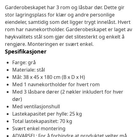
Garderobeskapet har 3 rom og låsbar dør. Dette gir
stor lagringsplass for klær og andre personlige
eiendeler, samtidig som det ligger trygt innelåst. Hvert
rom har navnekortholder. Garderobeskapet er laget av
høykvalitets stål som gjør det slitesterkt og enkelt å
rengjøre. Monteringen er svært enkel.
Spesifikasjoner
Farge: grå
Materiale: stål
Mål: 38 x 45 x 180 cm (B x D x H)
Med 1 navnekortholder for hvert rom
Med 3 låsbare dører (2 nøkler inkludert for hver
dør)
Med ventilasjonshull
Lastekapasitet per hylle: 25 kg
Total lastekapasitet: 70 kg
Svært enkel montering
ADVARSEL: For å forhindre at produktet velter må