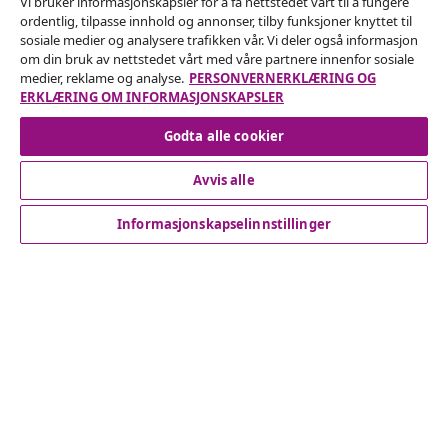
Vi bruker informasjonskapsler for å få nettstedet vårt til å fungere
ordentlig, tilpasse innhold og annonser, tilby funksjoner knyttet til
sosiale medier og analysere trafikken vår. Vi deler også informasjon
Angre på kontrakten
om din bruk av nettstedet vårt med våre partnere innenfor sosiale
medier, reklame og analyse.
PERSONVERNERKLÆRING OG
Send inn en angrerett for bestillingen din.
ERKLÆRING OM INFORMASJONSKAPSLER
Angre på kontrakten
Godta alle cookier
Avvis alle
Kundeservice
Informasjonskapselinnstillinger
Bedrift
vidaXL
Oppdag mer