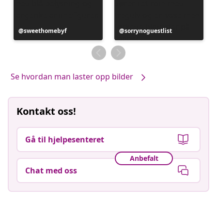
Innlegg
sweethomebyf
Innlegg
sorrynoguestlist
publisert
publisert
av
av
Se hvordan man laster opp bilder
Kontakt oss!
Gå til hjelpesenteret
Anbefalt
Chat med oss