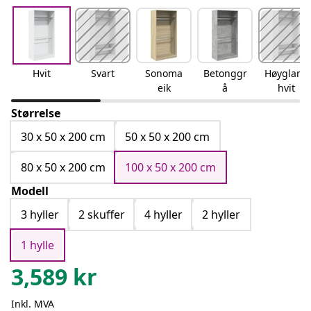
Hvit
Svart
Sonoma
Betonggr
Høyglans
eik
å
hvit
Størrelse
30 x 50 x 200 cm
50 x 50 x 200 cm
80 x 50 x 200 cm
100 x 50 x 200 cm
Modell
3 hyller
2 skuffer
4 hyller
2 hyller
1 hylle
3,589
kr
Inkl. MVA