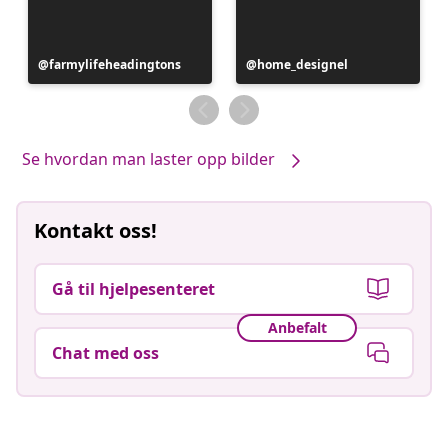
Innlegg
farmylifeheadingtons
Innlegg
home_designel
publisert
publisert
av
av
Se hvordan man laster opp bilder
Kontakt oss!
Gå til hjelpesenteret
Anbefalt
Chat med oss