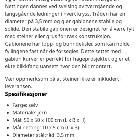
Nettingen dannes ved sveising av tverrgående og
langsgående ledninger i hvert kryss. Tråden har en
diameter på 3,5 mm og gjør gabionene stabile og
solide. Den stabile gabionen er designet for å være fylt
med steiner eller grus for rask konstruksjon.
Gabionene har topp- og bunndeksler, som kan holde
fyllingene fast når de forsegles. Dette settet med
gabion kurver er perfekt for hageprosjekter, og er et
ekte blikkfang uansett hvor den blir montert.
Vær oppmerksom på at steiner ikke er inkludert i
leveransen.
Spesifikasjoner
Farge: sølv
Materiale: jern
Mål: 50 x 50 x 100 cm (L x B x H)
Mål netting: 10 x 5 cm (L x B)
Diameter ståltråd: 3,5 mm