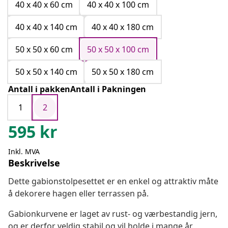
40 x 40 x 60 cm
40 x 40 x 100 cm
40 x 40 x 140 cm
40 x 40 x 180 cm
50 x 50 x 60 cm
50 x 50 x 100 cm
50 x 50 x 140 cm
50 x 50 x 180 cm
Antall i pakkenAntall i Pakningen
1
2
595
kr
Inkl. MVA
Beskrivelse
Dette gabionstolpesettet er en enkel og attraktiv måte
å dekorere hagen eller terrassen på.
Gabionkurvene er laget av rust- og værbestandig jern,
og er derfor veldig stabil og vil holde i mange år.