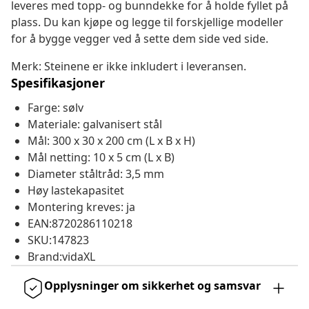
leveres med topp- og bunndekke for å holde fyllet på
plass. Du kan kjøpe og legge til forskjellige modeller
for å bygge vegger ved å sette dem side ved side.
Merk: Steinene er ikke inkludert i leveransen.
Spesifikasjoner
Farge: sølv
Materiale: galvanisert stål
Mål: 300 x 30 x 200 cm (L x B x H)
Mål netting: 10 x 5 cm (L x B)
Diameter ståltråd: 3,5 mm
Høy lastekapasitet
Montering kreves: ja
EAN:8720286110218
SKU:147823
Brand:vidaXL
Opplysninger om sikkerhet og samsvar