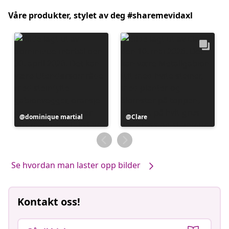
Våre produkter, stylet av deg #sharemevidaxl
Innlegg
dominique martial
Innlegg
Clare
publisert
publisert
av
av
Se hvordan man laster opp bilder
Kontakt oss!