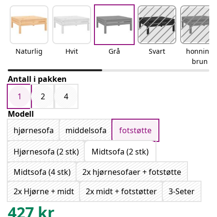
Naturlig
Hvit
Grå
Svart
honning
brun
Antall i pakken
1
2
4
Modell
hjørnesofa
middelsofa
fotstøtte
Hjørnesofa (2 stk)
Midtsofa (2 stk)
Midtsofa (4 stk)
2x hjørnesofaer + fotstøtte
2x Hjørne + midt
2x midt + fotstøtter
3-Seter
427
kr