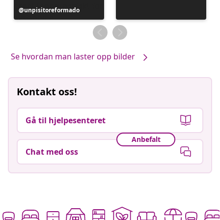
Innlegg
unpisitoreformado
publisert
av
Se hvordan man laster opp bilder
Kontakt oss!
Gå til hjelpesenteret
Anbefalt
Chat med oss