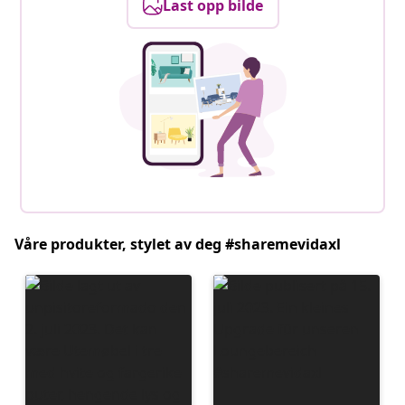
Last opp bilde
Våre produkter, stylet av deg #sharemevidaxl