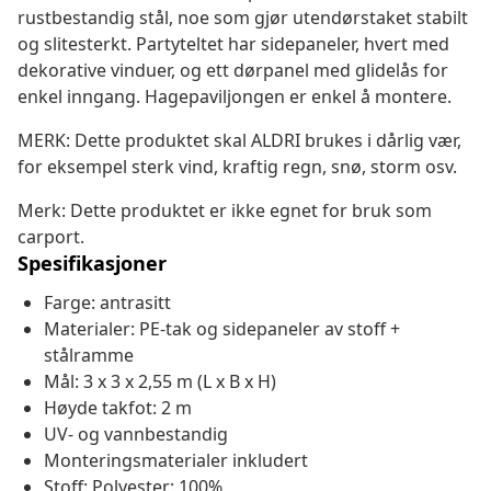
rustbestandig stål, noe som gjør utendørstaket stabilt
og slitesterkt. Partyteltet har sidepaneler, hvert med
dekorative vinduer, og ett dørpanel med glidelås for
enkel inngang. Hagepaviljongen er enkel å montere.
MERK: Dette produktet skal ALDRI brukes i dårlig vær,
for eksempel sterk vind, kraftig regn, snø, storm osv.
Merk: Dette produktet er ikke egnet for bruk som
carport.
Spesifikasjoner
Farge: antrasitt
Materialer: PE-tak og sidepaneler av stoff +
stålramme
Mål: 3 x 3 x 2,55 m (L x B x H)
Høyde takfot: 2 m
UV- og vannbestandig
Monteringsmaterialer inkludert
Stoff: Polyester: 100%