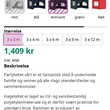
Hvit
Blå
Antrasitt
grønn
Rød
Størrelse
3 x 3 m
3 x 4 m
3 x 6 m
3 x 9 m
3 x 12 m
1,409
kr
Inkl. MVA
Beskrivelse
Partyteltet vårt er et fantastisk sted å underholde
familie og venner på alle slags utendørsfester og
sammenkomster.
Hageteltet er laget av UV- og vannbestandig
polyetylenmateriale og er derfor svært praktisk for
utendørs bruk. Rammen er produsert av