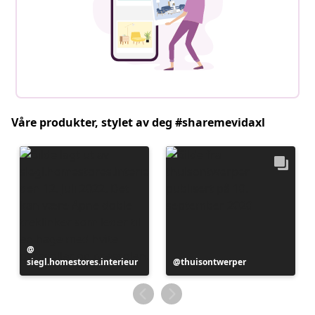
Våre produkter, stylet av deg #sharemevidaxl
Innlegg
siegl.homestores.interieur
publisert
Innlegg
thuisontwerper
av
publisert
av