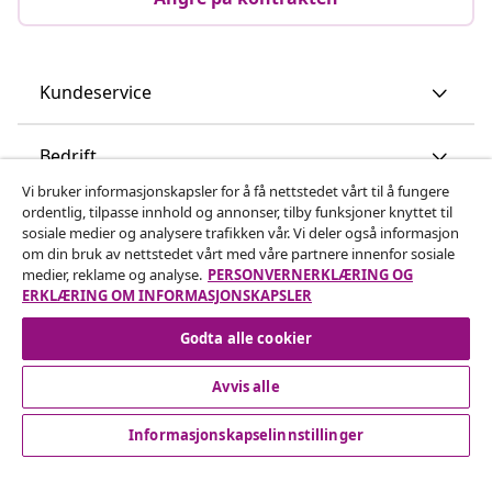
Kundeservice
Bedrift
Vi bruker informasjonskapsler for å få nettstedet vårt til å fungere
ordentlig, tilpasse innhold og annonser, tilby funksjoner knyttet til
vidaXL
sosiale medier og analysere trafikken vår. Vi deler også informasjon
om din bruk av nettstedet vårt med våre partnere innenfor sosiale
medier, reklame og analyse.
PERSONVERNERKLÆRING OG
Oppdag mer
ERKLÆRING OM INFORMASJONSKAPSLER
Godta alle cookier
Avvis alle
Informasjonskapselinnstillinger
© 2008-2026 vidaXL www.vidaxl.no er et nettsted av vidaXL
Marketplace International B.V.