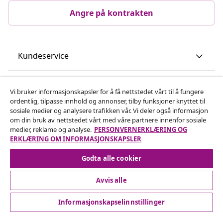
Angre på kontrakten
Kundeservice
Bedrift
Vi bruker informasjonskapsler for å få nettstedet vårt til å fungere
ordentlig, tilpasse innhold og annonser, tilby funksjoner knyttet til
sosiale medier og analysere trafikken vår. Vi deler også informasjon
vidaXL
om din bruk av nettstedet vårt med våre partnere innenfor sosiale
medier, reklame og analyse.
PERSONVERNERKLÆRING OG
ERKLÆRING OM INFORMASJONSKAPSLER
Oppdag mer
Godta alle cookier
Avvis alle
Informasjonskapselinnstillinger
© 2008-2026 vidaXL www.vidaxl.no er et nettsted av vidaXL