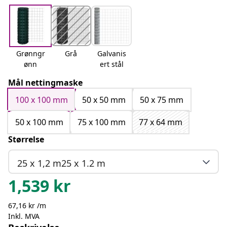
Grønngr
Grå
Galvanis
ønn
ert stål
Mål nettingmaske
100 x 100 mm
50 x 50 mm
50 x 75 mm
50 x 100 mm
75 x 100 mm
77 x 64 mm
Størrelse
25 x 1,2 m25 x 1.2 m
1,539
kr
67,16 kr /m
Inkl. MVA