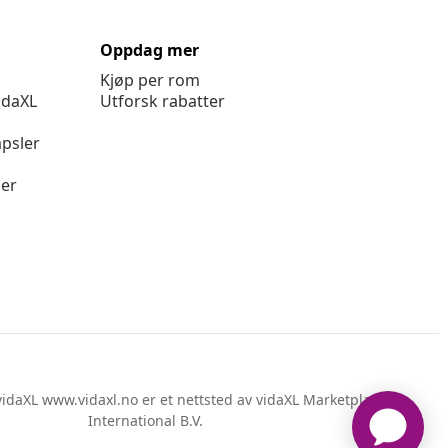
Oppdag mer
Kjøp per rom
idaXL
Utforsk rabatter
psler
ger
idaXL www.vidaxl.no er et nettsted av vidaXL Marketplace
International B.V.