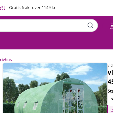
Gratis frakt over 1149 kr
rivhus
vi
v
4
St