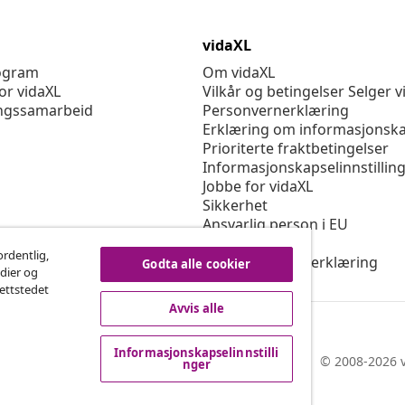
vidaXL
rogram
Om vidaXL
or vidaXL
Vilkår og betingelser Selger v
ngssamarbeid
Personvernerklæring
Erklæring om informasjonska
Prioriterte fraktbetingelser
Informasjonskapselinnstillin
Jobbe for vidaXL
Sikkerhet
Ansvarlig person i EU
Politikken EPR
ordentlig,
Tilgjengelighetserklæring
Godta alle cookier
edier og
nettstedet
Avvis alle
Informasjonskapselinnstilli
© 2008-2026 v
nger