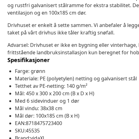
og rustfri galvanisert stålramme for ekstra stabilitet. 
ventilasjon og en 100x185 cm dør.
Drivhuset er enkelt å sette sammen. Vi anbefaler å leg
taket på vårt drivhus ikke tåler kraftig snøfall.
Advarsel: Drivhuset er ikke en bygning eller vinterhage,
frittstående landbruksinstallasjon kun beregnet for h
Spesifikasjoner
Farge: grønn
Materiale: PE (polyetylen) netting og galvanisert stål
Tetthet av PE-netting: 140 g/m²
Mål: 450 x 300 x 200 cm (B x D x H)
Med 6 sidevinduer og 1 dør
Mål vindu: 38x38 cm
Mål dør: 100x185 cm (B x H)
EAN:8718475723400
SKU:45535
Brand:vidaXL