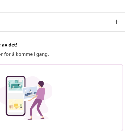
 av det!
or for å komme i gang.