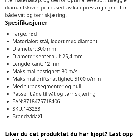
lite materialtap, og derfor optimal levetid. I tillegg er
diamantskiven produsert av kaldpress og egnet for
både våt og tørr skjæring.
Spesifikasjoner
Farge: rød
Materialer: stål, legert med diamant
Diameter: 300 mm
Diameter senterhull: 25,4 mm
Lengde kant: 12 mm
Maksimal hastighet: 80 m/s
Maksimal driftshastighet: 5100 o/min
Med turbosegmenter og hull
Passer både til våt og tørr skjæring
EAN:8718475718406
SKU:143233
Brand:vidaXL
Liker du det produktet du har kjøpt? Last opp