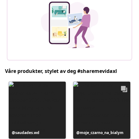
Våre produkter, stylet av deg #sharemevidaxl
Innlegg
saudades.wd
Innlegg
moje_czarno_na_bialym
publisert
publisert