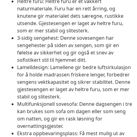
Heltre furu: Heltre furu er et vakkert
naturmateriale. Furu har en rett årring, og
knutene gir materialet dets særegne, rustikke
utsende. Gjestesengen er laget av heltre furu,
som er mer stabil og slitesterk.
3-sidig sengehest: Denne sovesengen har
sengehester på siden av sengen, som gir en
følelse av sikkerhet og gir også et snev av
sofistikert stil til hjemmet ditt.
Lamelldesign: Lamellene gir bedre luftsirkulasjon
for å holde madrassen friskere lenger, forbedrer
sengens vektkapasitet og sikrer stabilitet. Denne
gjestesengen er laget av heltre furu, som er mer
stabil og slitesterk.
Multifunksjonell sovesofa: Denne dagsengen i tre
kan brukes som sofa om dagen eller som seng
om natten, og gir en rask løsning for
overnattingsgjester.
Ekstra oppbevaringsplass: Få mest mulig ut av