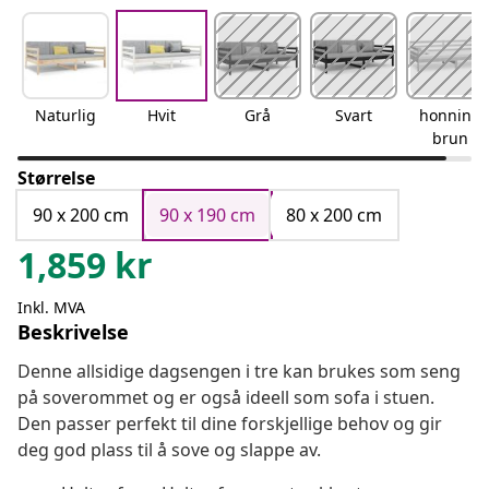
Naturlig
Hvit
Grå
Svart
honning
brun
Størrelse
90 x 200 cm
90 x 190 cm
80 x 200 cm
1,859
kr
Inkl. MVA
Beskrivelse
Denne allsidige dagsengen i tre kan brukes som seng
på soverommet og er også ideell som sofa i stuen.
Den passer perfekt til dine forskjellige behov og gir
deg god plass til å sove og slappe av.