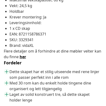
Maksimal vektkapasitet: 60 kg
Vekt: 24,5 kg
Holdbar
Krever montering: Ja
Leveringsinnhold:
1 x CD skap
EAN: 8721158786371
SKU: 3329341
Brand: vidaXL
Flere detaljer om å forhindre at dine møbler velter kan
du finne
her
Fordeler
Dette skapet har et stilig utseende med rene linjer
som passer perfekt inn i alle rom
Med 30 rom kan du enkelt holde tingene dine
organisert og lett tilgjengelig
Laget av solid konstruert tre, så dette skapet
holder lenge