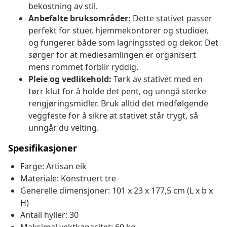
bekostning av stil.
Anbefalte bruksområder:
Dette stativet passer
perfekt for stuer, hjemmekontorer og studioer,
og fungerer både som lagringssted og dekor. Det
sørger for at mediesamlingen er organisert
mens rommet forblir ryddig.
Pleie og vedlikehold:
Tørk av stativet med en
tørr klut for å holde det pent, og unngå sterke
rengjøringsmidler. Bruk alltid det medfølgende
veggfeste for å sikre at stativet står trygt, så
unngår du velting.
Spesifikasjoner
Farge: Artisan eik
Materiale: Konstruert tre
Generelle dimensjoner: 101 x 23 x 177,5 cm (L x b x
H)
Antall hyller: 30