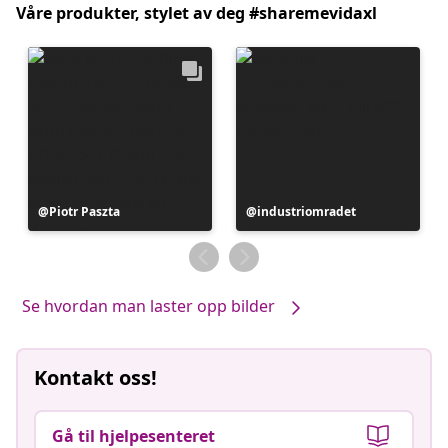
Våre produkter, stylet av deg #sharemevidaxl
Innlegg
Piotr Paszta
Innlegg
industriomradet
publisert
publisert
av
av
Se hvordan man laster opp bilder
Kontakt oss!
Gå til hjelpesenteret