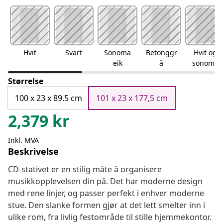
Hvit
Svart
Sonoma
Betonggr
Hvit og
eik
å
sonoma
eik
Størrelse
100 x 23 x 89.5 cm
101 x 23 x 177,5 cm
2,379
kr
Inkl. MVA
Beskrivelse
CD-stativet er en stilig måte å organisere
musikkopplevelsen din på. Det har moderne design
med rene linjer, og passer perfekt i enhver moderne
stue. Den slanke formen gjør at det lett smelter inn i
ulike rom, fra livlig festområde til stille hjemmekontor.