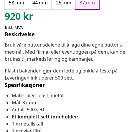
58 mm
44 mm
25 mm
37 mm
920
kr
Inkl. MVA
Beskrivelse
Bruk våre buttonsdelene til å lage dine egne buttons
med nål. Med firma- eller eventlogoen på dem, kan de
brukes til markedsføring og kampanjer.
Plast i bakenden gjør dem lette og enkle å feste på.
Leveringen inkluderer 500 sett.
Spesifikasjoner
Materialer: plast, metall
Mål: 37 mm
Antall: 500 sett
Et komplett sett inneholder:
1 x metallskall
1 x mylar film