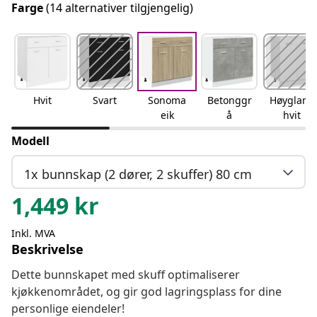
Farge
(14 alternativer tilgjengelig)
Hvit
Svart
Sonoma
Betonggr
Høyglans
eik
å
hvit
Modell
1x bunnskap (2 dører, 2 skuffer) 80 cm
1,449
kr
Inkl. MVA
Beskrivelse
Dette bunnskapet med skuff optimaliserer
kjøkkenområdet, og gir god lagringsplass for dine
personlige eiendeler!