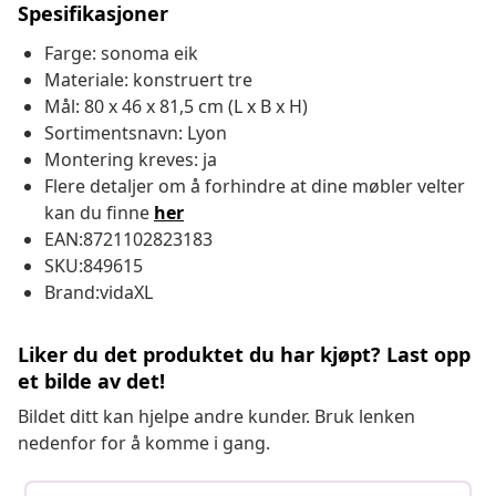
Spesifikasjoner
Farge: sonoma eik
Materiale: konstruert tre
Mål: 80 x 46 x 81,5 cm (L x B x H)
Sortimentsnavn: Lyon
Montering kreves: ja
Flere detaljer om å forhindre at dine møbler velter
kan du finne
her
EAN:8721102823183
SKU:849615
Brand:vidaXL
Liker du det produktet du har kjøpt? Last opp
et bilde av det!
Bildet ditt kan hjelpe andre kunder. Bruk lenken
nedenfor for å komme i gang.