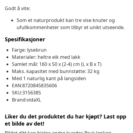
Godt å vite:
Som et naturprodukt kan tre vise knuter og
ufullkommenheter som tilbyr et unikt utseende.
Spesifikasjoner
Farge: lysebrun
Materialer: heltre eik med lakk
Samlet mål: 160 x 50 x (2-4) cm (L x B x T)
Maks. kapasitet med bunnstøtte: 32 kg
Med 1 naturlig kant på langsiden
EAN:8720845835606
SKU:3156385
Brand:vidaXL
Liker du det produktet du har kjøpt? Last opp
et bilde av det!