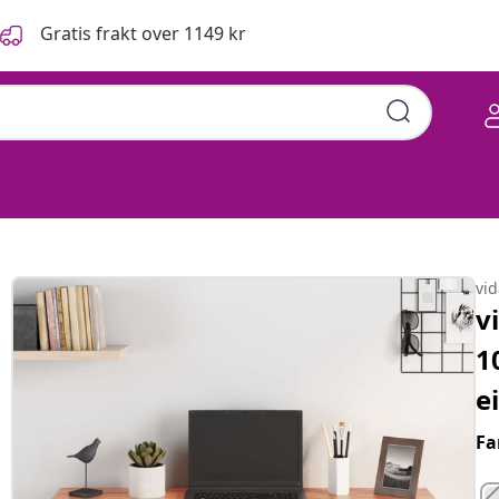
Gratis frakt over 1149 kr
vi
v
1
e
Fa