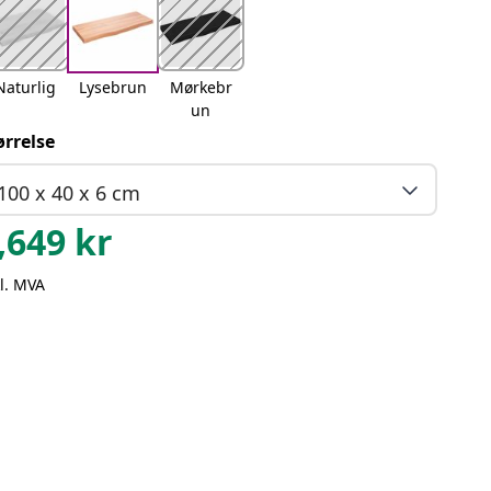
Naturlig
Lysebrun
Mørkebr
un
ørrelse
100 x 40 x 6 cm
,649
kr
l. MVA