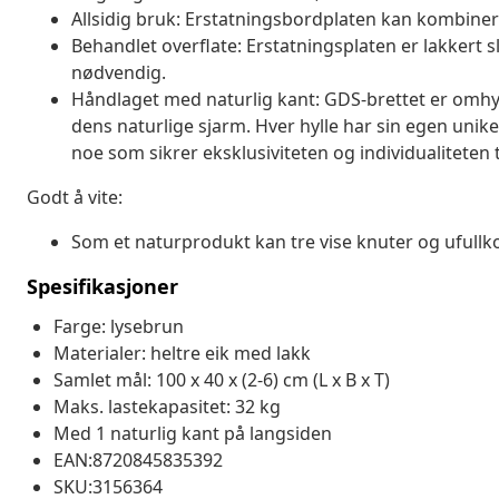
Allsidig bruk: Erstatningsbordplaten kan kombiner
Behandlet overflate: Erstatningsplaten er lakkert sli
nødvendig.
Håndlaget med naturlig kant: GDS-brettet er omhyg
dens naturlige sjarm. Hver hylle har sin egen unike
noe som sikrer eksklusiviteten og individualiteten t
Godt å vite:
Som et naturprodukt kan tre vise knuter og ufull
Spesifikasjoner
Farge: lysebrun
Materialer: heltre eik med lakk
Samlet mål: 100 x 40 x (2-6) cm (L x B x T)
Maks. lastekapasitet: 32 kg
Med 1 naturlig kant på langsiden
EAN:8720845835392
SKU:3156364