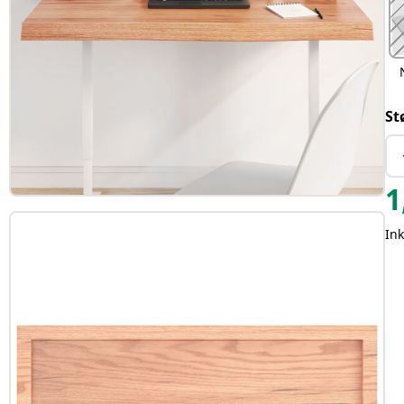
St
1
Ink