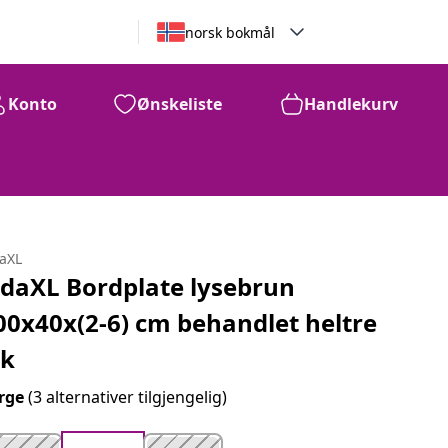
norsk bokmål
Konto
Ønskeliste
Handlekurv
daXL
idaXL Bordplate lysebrun
00x40x(2-6) cm behandlet heltre
ik
rge
(3 alternativer tilgjengelig)