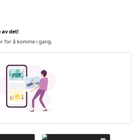
 av det!
or for å komme i gang.