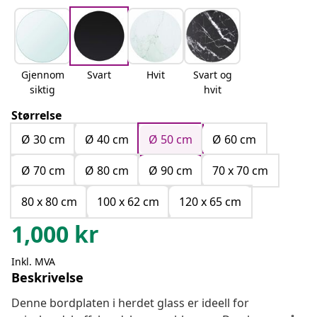
Gjennom
Svart
Hvit
Svart og
siktig
hvit
Størrelse
Ø 30 cm
Ø 40 cm
Ø 50 cm
Ø 60 cm
Ø 70 cm
Ø 80 cm
Ø 90 cm
70 x 70 cm
80 x 80 cm
100 x 62 cm
120 x 65 cm
1,000
kr
Inkl. MVA
Beskrivelse
Denne bordplaten i herdet glass er ideell for