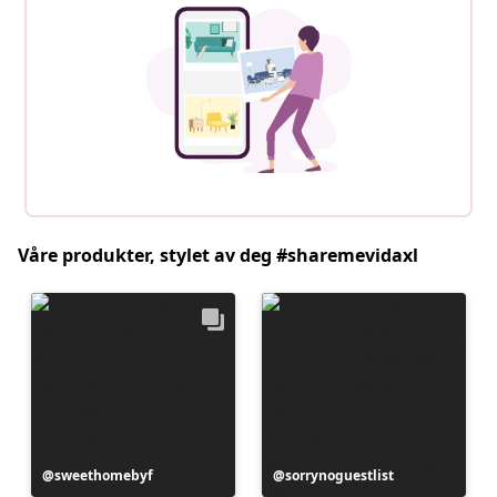
Våre produkter, stylet av deg #sharemevidaxl
Innlegg
sweethomebyf
Innlegg
sorrynoguestlist
publisert
publisert