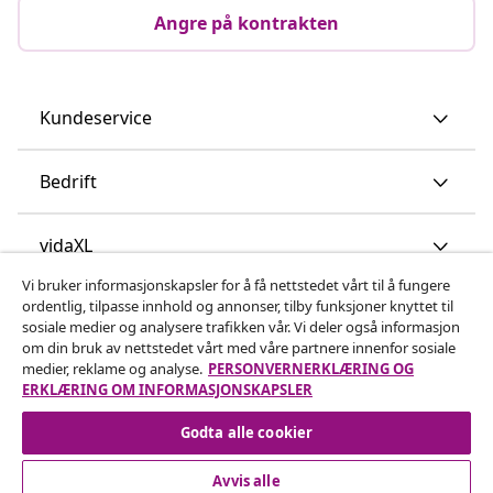
Angre på kontrakten
Kundeservice
Bedrift
vidaXL
Vi bruker informasjonskapsler for å få nettstedet vårt til å fungere
ordentlig, tilpasse innhold og annonser, tilby funksjoner knyttet til
Oppdag mer
sosiale medier og analysere trafikken vår. Vi deler også informasjon
om din bruk av nettstedet vårt med våre partnere innenfor sosiale
medier, reklame og analyse.
PERSONVERNERKLÆRING OG
ERKLÆRING OM INFORMASJONSKAPSLER
Godta alle cookier
Avvis alle
© 2008-2026 vidaXL www.vidaxl.no er et nettsted av vidaXL