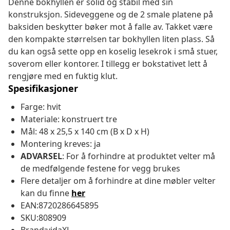
Denne bokhyllen er solid og stabil med sin
konstruksjon. Sideveggene og de 2 smale platene på
baksiden beskytter bøker mot å falle av. Takket være
den kompakte størrelsen tar bokhyllen liten plass. Så
du kan også sette opp en koselig lesekrok i små stuer,
soverom eller kontorer. I tillegg er bokstativet lett å
rengjøre med en fuktig klut.
Spesifikasjoner
Farge: hvit
Materiale: konstruert tre
Mål: 48 x 25,5 x 140 cm (B x D x H)
Montering kreves: ja
ADVARSEL
: For å forhindre at produktet velter må
de medfølgende festene for vegg brukes
Flere detaljer om å forhindre at dine møbler velter
kan du finne
her
EAN:8720286645895
SKU:808909