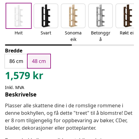
Hvit
Svart
Sonoma
Betonggr
Røkt eik
eik
å
Bredde
86 cm
48 cm
1,579
kr
Inkl. MVA
Beskrivelse
Plasser alle skattene dine i de romslige rommene i
denne bokhyllen, og få dette "treet" til å blomstre! Det
er 8 rom tilgjengelig for oppbevaring av bøker, CDer,
blader, dekorasjoner eller potteplanter.