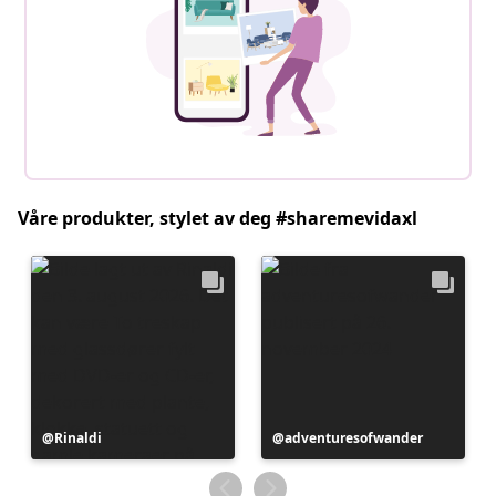
Våre produkter, stylet av deg #sharemevidaxl
Innlegg
Rinaldi
Innlegg
adventuresofwander
publisert
publisert
av
av