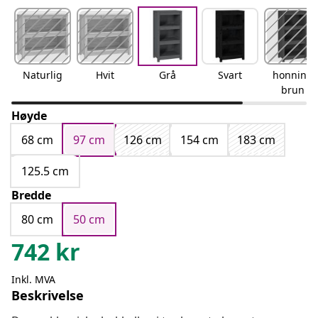
Naturlig
Hvit
Grå
Svart
honning
brun
Høyde
68 cm
97 cm
126 cm
154 cm
183 cm
125.5 cm
Bredde
80 cm
50 cm
742
kr
Inkl. MVA
Beskrivelse