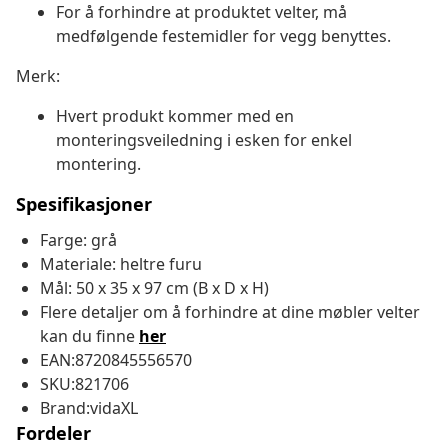
For å forhindre at produktet velter, må
medfølgende festemidler for vegg benyttes.
Merk:
Hvert produkt kommer med en
monteringsveiledning i esken for enkel
montering.
Spesifikasjoner
Farge: grå
Materiale: heltre furu
Mål: 50 x 35 x 97 cm (B x D x H)
Flere detaljer om å forhindre at dine møbler velter
kan du finne
her
EAN:8720845556570
SKU:821706
Brand:vidaXL
Fordeler