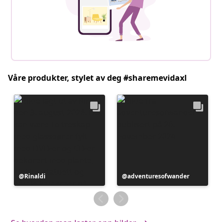
Våre produkter, stylet av deg #sharemevidaxl
Innlegg
Rinaldi
Innlegg
adventuresofwander
publisert
publisert
av
av