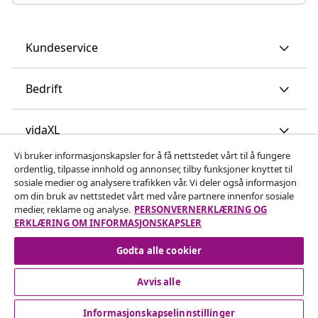
Kundeservice
Bedrift
vidaXL
Vi bruker informasjonskapsler for å få nettstedet vårt til å fungere
ordentlig, tilpasse innhold og annonser, tilby funksjoner knyttet til
Oppdag mer
sosiale medier og analysere trafikken vår. Vi deler også informasjon
om din bruk av nettstedet vårt med våre partnere innenfor sosiale
medier, reklame og analyse.
PERSONVERNERKLÆRING OG
ERKLÆRING OM INFORMASJONSKAPSLER
Godta alle cookier
Avvis alle
© 2008-2026 vidaXL www.vidaxl.no er et nettsted av vidaXL
Marketplace International B.V.
Informasjonskapselinnstillinger