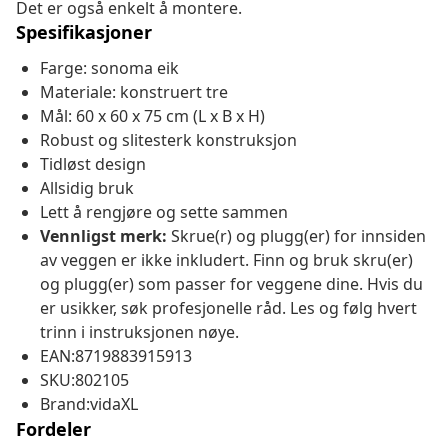
Det er også enkelt å montere.
Spesifikasjoner
Farge: sonoma eik
Materiale: konstruert tre
Mål: 60 x 60 x 75 cm (L x B x H)
Robust og slitesterk konstruksjon
Tidløst design
Allsidig bruk
Lett å rengjøre og sette sammen
Vennligst merk:
Skrue(r) og plugg(er) for innsiden
av veggen er ikke inkludert. Finn og bruk skru(er)
og plugg(er) som passer for veggene dine. Hvis du
er usikker, søk profesjonelle råd. Les og følg hvert
trinn i instruksjonen nøye.
EAN:8719883915913
SKU:802105
Brand:vidaXL
Fordeler