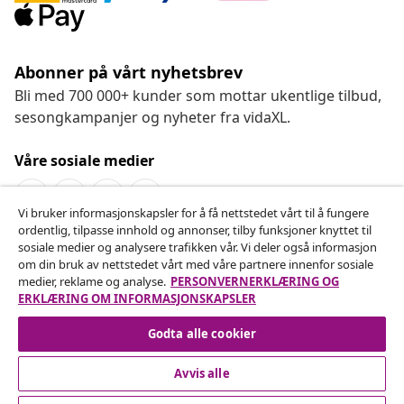
Abonner på vårt nyhetsbrev
Bli med 700 000+ kunder som mottar ukentlige tilbud,
sesongkampanjer og nyheter fra vidaXL.
Våre sosiale medier
Vi bruker informasjonskapsler for å få nettstedet vårt til å fungere
ordentlig, tilpasse innhold og annonser, tilby funksjoner knyttet til
Angre på kontrakten
sosiale medier og analysere trafikken vår. Vi deler også informasjon
om din bruk av nettstedet vårt med våre partnere innenfor sosiale
Send inn en angrerett for bestillingen din.
medier, reklame og analyse.
PERSONVERNERKLÆRING OG
ERKLÆRING OM INFORMASJONSKAPSLER
Angre på kontrakten
Godta alle cookier
Avvis alle
Kundeservice