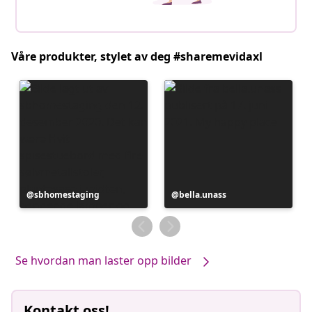
Våre produkter, stylet av deg #sharemevidaxl
Innlegg
sbhomestaging
Innlegg
bella.unass
publisert
publisert
av
av
Se hvordan man laster opp bilder
Kontakt oss!