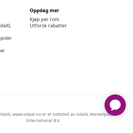
Oppdag mer
Kjøp per rom
idaXL
Utforsk rabatter
psler
ger
idaXL www.vidaxl.no er et nettsted av vidaXL Marketplace
International B.V.