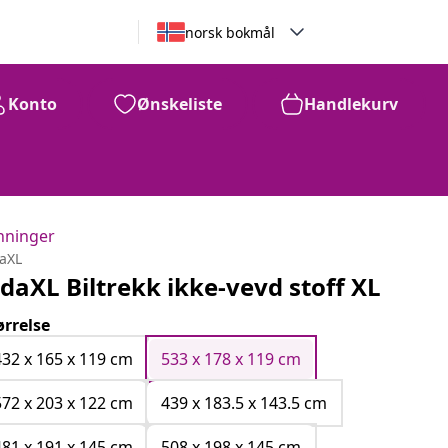
norsk bokmål
Konto
Ønskeliste
Handlekurv
nninger
daXL
idaXL Biltrekk ikke-vevd stoff XL
ørrelse
432 x 165 x 119 cm
533 x 178 x 119 cm
572 x 203 x 122 cm
439 x 183.5 x 143.5 cm
481 x 191 x 145 cm
508 x 198 x 145 cm