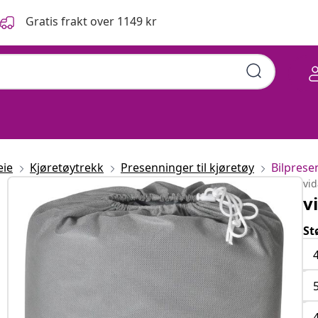
Gratis frakt over 1149 kr
eie
Kjøretøytrekk
Presenninger til kjøretøy
Bilprese
vi
v
St