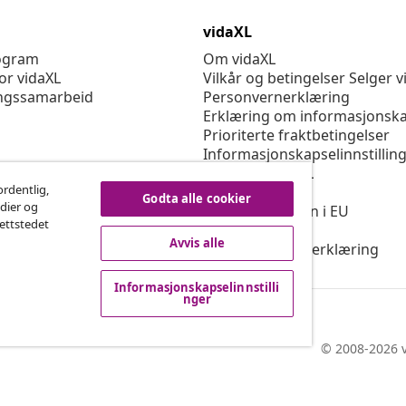
vidaXL
rogram
Om vidaXL
or vidaXL
Vilkår og betingelser Selger v
ngssamarbeid
Personvernerklæring
Erklæring om informasjonska
Prioriterte fraktbetingelser
Informasjonskapselinnstillin
Jobbe for vidaXL
ordentlig,
Sikkerhet
Godta alle cookier
edier og
Ansvarlig person i EU
nettstedet
Politikken EPR
Avvis alle
Tilgjengelighetserklæring
Informasjonskapselinnstilli
nger
© 2008-2026 v