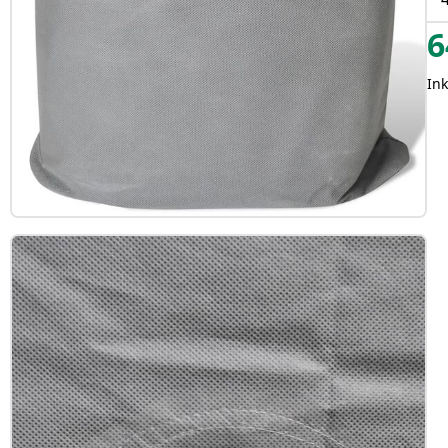
6
Ink