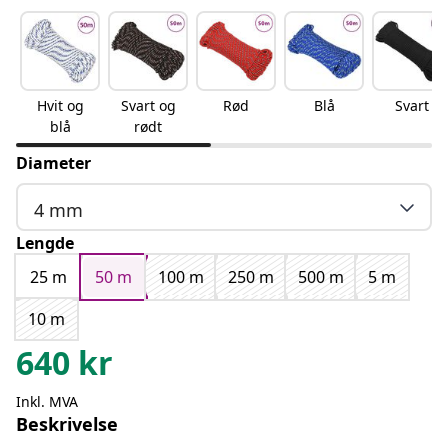
Hvit og
Svart og
Rød
Blå
Svart
blå
rødt
Diameter
4 mm
Lengde
25 m
50 m
100 m
250 m
500 m
5 m
10 m
640
kr
Inkl. MVA
Beskrivelse