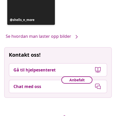
Innlegg
shells_n_more
publisert
av
Se hvordan man laster opp bilder
Kontakt oss!
Gå til hjelpesenteret
Anbefalt
Chat med oss