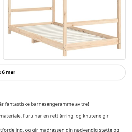
s 6 mer
r fantastiske barnesengeramme av tre!
materiale. Furu har en rett årring, og knutene gir
ktfordeling, og gir madrassen din nødvendig støtte og