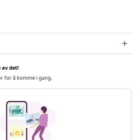
 av det!
or for å komme i gang.