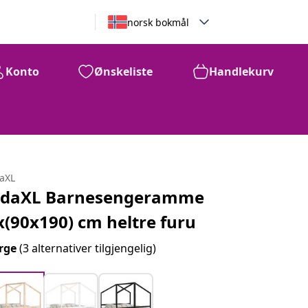
norsk bokmål
Konto
Ønskeliste
Handlekurv
daXL
idaXL Barnesengeramme
x(90x190) cm heltre furu
rge
(3 alternativer tilgjengelig)