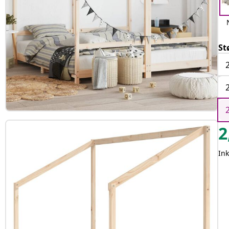
St
2
Ink