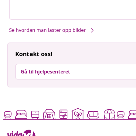
Innlegg
carlotta290520
Innlegg
jolie.homedes
publisert
publisert
av
av
Se hvordan man laster opp bilder
Kontakt oss!