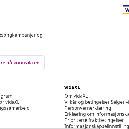
Chat med oss
 sesongkampanjer og