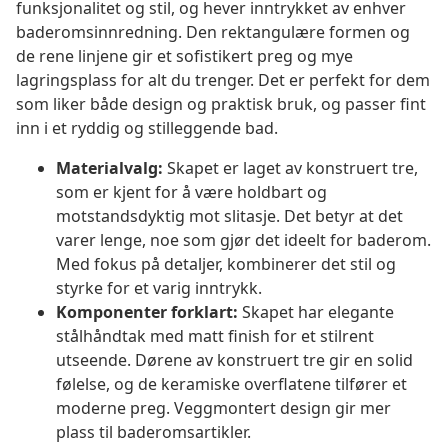
funksjonalitet og stil, og hever inntrykket av enhver
baderomsinnredning. Den rektangulære formen og
de rene linjene gir et sofistikert preg og mye
lagringsplass for alt du trenger. Det er perfekt for dem
som liker både design og praktisk bruk, og passer fint
inn i et ryddig og stilleggende bad.
Materialvalg:
Skapet er laget av konstruert tre,
som er kjent for å være holdbart og
motstandsdyktig mot slitasje. Det betyr at det
varer lenge, noe som gjør det ideelt for baderom.
Med fokus på detaljer, kombinerer det stil og
styrke for et varig inntrykk.
Komponenter forklart:
Skapet har elegante
stålhåndtak med matt finish for et stilrent
utseende. Dørene av konstruert tre gir en solid
følelse, og de keramiske overflatene tilfører et
moderne preg. Veggmontert design gir mer
plass til baderomsartikler.