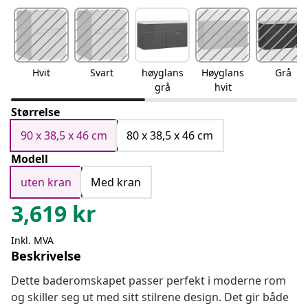
Hvit
Svart
høyglans
Høyglans
Grå
grå
hvit
Størrelse
90 x 38,5 x 46 cm
80 x 38,5 x 46 cm
Modell
uten kran
Med kran
3,619
kr
Inkl. MVA
Beskrivelse
Dette baderomskapet passer perfekt i moderne rom
og skiller seg ut med sitt stilrene design. Det gir både