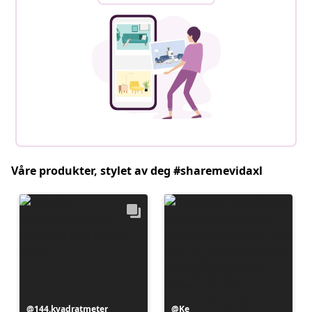
Våre produkter, stylet av deg #sharemevidaxl
Innlegg
144.kvadratmeter
Innlegg
Ke