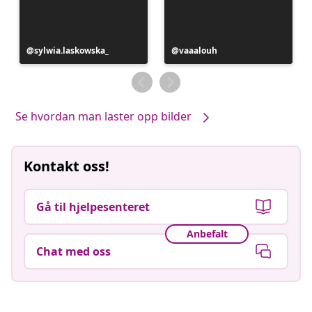
Innlegg
sylwia.laskowska_
Innlegg
vaaalouh
publisert
publisert
av
av
Se hvordan man laster opp bilder
Kontakt oss!
Gå til hjelpesenteret
Anbefalt
Chat med oss