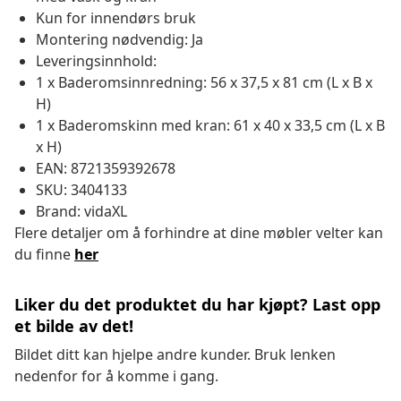
Kun for innendørs bruk
Montering nødvendig: Ja
Leveringsinnhold:
1 x Baderomsinnredning: 56 x 37,5 x 81 cm (L x B x
H)
1 x Baderomskinn med kran: 61 x 40 x 33,5 cm (L x B
x H)
EAN: 8721359392678
SKU: 3404133
Brand: vidaXL
Flere detaljer om å forhindre at dine møbler velter kan
du finne
her
Liker du det produktet du har kjøpt? Last opp
et bilde av det!
Bildet ditt kan hjelpe andre kunder. Bruk lenken
nedenfor for å komme i gang.