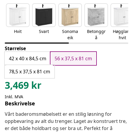
Hvit
Svart
Sonoma
Betonggr
Høgglans
eik
å
hvit
Størrelse
42 x 40 x 84,5 cm
56 x 37,5 x 81 cm
78,5 x 37,5 x 81 cm
3,469
kr
Inkl. MVA
Beskrivelse
Vårt baderomsmøbelsett er en stilig løsning for
oppbevaring av alt du trenger. Laget av konstruert tre,
er det både holdbart og ser bra ut. Perfekt for å