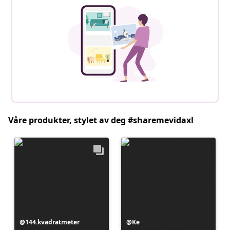
Våre produkter, stylet av deg #sharemevidaxl
Innlegg
144.kvadratmeter
Innlegg
Ke