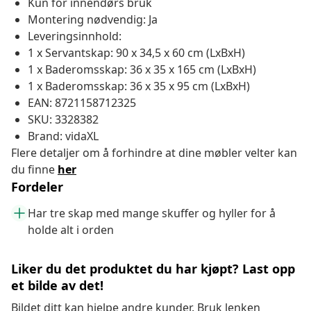
Kun for innendørs bruk
Montering nødvendig: Ja
Leveringsinnhold:
1 x Servantskap: 90 x 34,5 x 60 cm (LxBxH)
1 x Baderomsskap: 36 x 35 x 165 cm (LxBxH)
1 x Baderomsskap: 36 x 35 x 95 cm (LxBxH)
EAN: 8721158712325
SKU: 3328382
Brand: vidaXL
Flere detaljer om å forhindre at dine møbler velter kan
du finne
her
Fordeler
Har tre skap med mange skuffer og hyller for å
holde alt i orden
Liker du det produktet du har kjøpt? Last opp
et bilde av det!
Bildet ditt kan hjelpe andre kunder. Bruk lenken