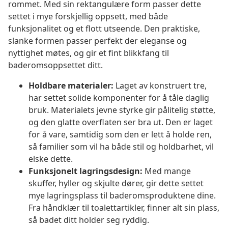
rommet. Med sin rektangulære form passer dette
settet i mye forskjellig oppsett, med både
funksjonalitet og et flott utseende. Den praktiske,
slanke formen passer perfekt der eleganse og
nyttighet møtes, og gir et fint blikkfang til
baderomsoppsettet ditt.
Holdbare materialer:
Laget av konstruert tre,
har settet solide komponenter for å tåle daglig
bruk. Materialets jevne styrke gir pålitelig støtte,
og den glatte overflaten ser bra ut. Den er laget
for å vare, samtidig som den er lett å holde ren,
så familier som vil ha både stil og holdbarhet, vil
elske dette.
Funksjonelt lagringsdesign:
Med mange
skuffer, hyller og skjulte dører, gir dette settet
mye lagringsplass til baderomsproduktene dine.
Fra håndklær til toalettartikler, finner alt sin plass,
så badet ditt holder seg ryddig.