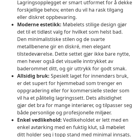
Lagringsopplegget er smart utformet for å dekke
forskjellige behov, enten du vil ha rask tilgang
eller diskret oppbevaring.
Moderne estetikk:
Møbelets stilige design gjør
det til et tidløst valg for hvilket som helst bad.
Den minimalistiske stilen og de svarte
metallbenene gir en diskré, men elegant
tilstedeværelse. Dette settet gjør ikke bare nytte,
men hever også det visuelle inntrykket av
baderommet ditt, og gir uttrykk for godt smak.
Allsidig bruk:
Spesielt laget for innendørs bruk,
er det supert for hjemmebad som trenger en
oppgradering eller for kommersielle steder som
vil ha et pålitelig lagringssett. Dets allsidighet
gjør det bra for mange interiører, og tilpasser seg
både personlige og profesjonelle miljøer.
Enkel vedlikehold:
Vedlikeholdet er lett med en
enkel avtørking med en fuktig klut, så møbelet
ditt holder seg i topp stand med minimal innsats.